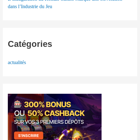
dans l’Industrie du Jeu
Catégories
actualités