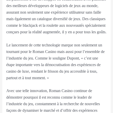
des meilleurs développeurs de logiciels de jeux au monde,
assurant non seulement une expérience utilisateur sans faille
mais également un catalogue diversifié de jeux. Des classiques
comme le blackjack et la roulette aux nouveautés spécialement
conçues pour la réalité augmentée, il y en a pour tous les goûts.
Le lancement de cette technologie marque non seulement un
tournant pour le Roman Casino mais aussi pour l’ensemble de
l’industrie du jeu. Comme le souligne Dupont, « c’est une
étape importante vers la démocratisation des expériences de
casino de luxe, rendant le frisson du jeu accessible à tous,
partout et à tout moment. »
Avec une telle innovation, Roman Casino continue de
démontrer pourquoi il est reconnu comme le leader de
l’industrie du jeu, constamment à la recherche de nouvelles
façons de dynamiser le marché et d’offrir des expériences