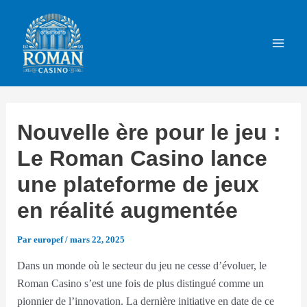
Aller
au
contenu
MAI
MEN
Nouvelle ère pour le jeu :
Le Roman Casino lance
une plateforme de jeux
en réalité augmentée
Par
europef
/
mars 22, 2025
Dans un monde où le secteur du jeu ne cesse d’évoluer, le
Roman Casino s’est une fois de plus distingué comme un
pionnier de l’innovation. La dernière initiative en date de ce