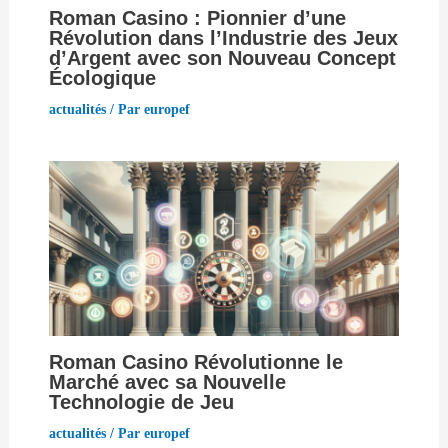
Roman Casino : Pionnier d’une
Révolution dans l’Industrie des Jeux
d’Argent avec son Nouveau Concept
Écologique
actualités
/ Par
europef
Roman Casino Révolutionne le
Marché avec sa Nouvelle
Technologie de Jeu
actualités
/ Par
europef