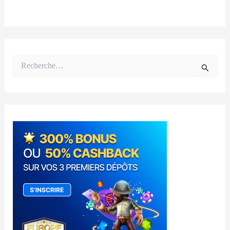
R
e
c
h
e
r
c
h
e
r
: