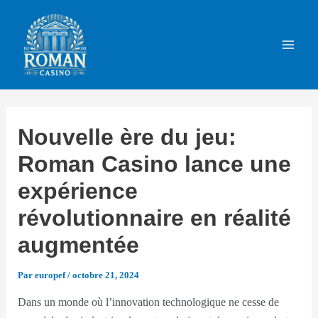
Aller
au
contenu
MAI
MEN
Nouvelle ère du jeu:
Roman Casino lance une
expérience
révolutionnaire en réalité
augmentée
Par
europef
/
octobre 21, 2024
Dans un monde où l’innovation technologique ne cesse de