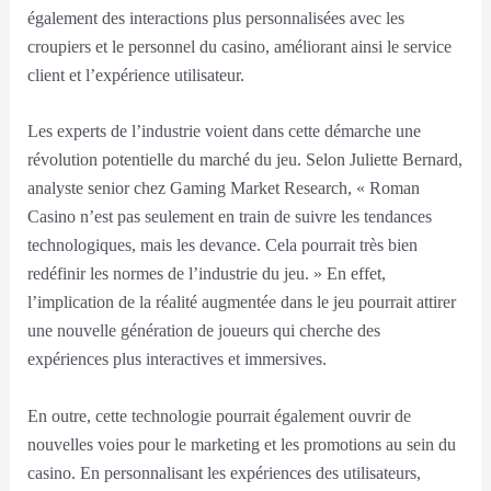
également des interactions plus personnalisées avec les
croupiers et le personnel du casino, améliorant ainsi le service
client et l’expérience utilisateur.
Les experts de l’industrie voient dans cette démarche une
révolution potentielle du marché du jeu. Selon Juliette Bernard,
analyste senior chez Gaming Market Research, « Roman
Casino n’est pas seulement en train de suivre les tendances
technologiques, mais les devance. Cela pourrait très bien
redéfinir les normes de l’industrie du jeu. » En effet,
l’implication de la réalité augmentée dans le jeu pourrait attirer
une nouvelle génération de joueurs qui cherche des
expériences plus interactives et immersives.
En outre, cette technologie pourrait également ouvrir de
nouvelles voies pour le marketing et les promotions au sein du
casino. En personnalisant les expériences des utilisateurs,