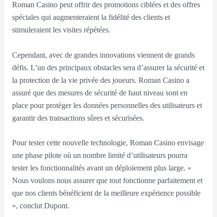
Roman Casino peut offrir des promotions ciblées et des offres
spéciales qui augmenteraient la fidélité des clients et
stimuleraient les visites répétées.
Cependant, avec de grandes innovations viennent de grands
défis. L’un des principaux obstacles sera d’assurer la sécurité et
la protection de la vie privée des joueurs. Roman Casino a
assuré que des mesures de sécurité de haut niveau sont en
place pour protéger les données personnelles des utilisateurs et
garantir des transactions sûres et sécurisées.
Pour tester cette nouvelle technologie, Roman Casino envisage
une phase pilote où un nombre limité d’utilisateurs pourra
tester les fonctionnalités avant un déploiement plus large. «
Nous voulons nous assurer que tout fonctionne parfaitement et
que nos clients bénéficient de la meilleure expérience possible
», conclut Dupont.