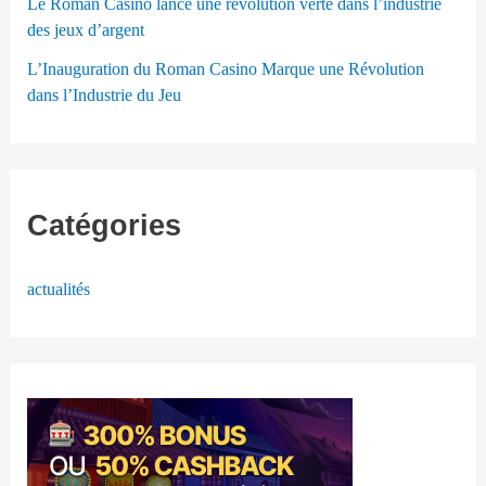
Le Roman Casino lance une révolution verte dans l’industrie
des jeux d’argent
L’Inauguration du Roman Casino Marque une Révolution
dans l’Industrie du Jeu
Catégories
actualités