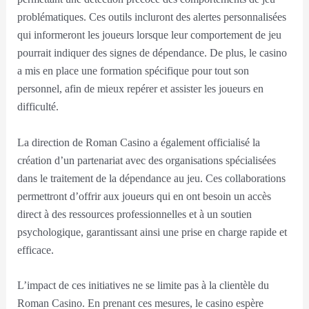
problématiques. Ces outils incluront des alertes personnalisées
qui informeront les joueurs lorsque leur comportement de jeu
pourrait indiquer des signes de dépendance. De plus, le casino
a mis en place une formation spécifique pour tout son
personnel, afin de mieux repérer et assister les joueurs en
difficulté.
La direction de Roman Casino a également officialisé la
création d’un partenariat avec des organisations spécialisées
dans le traitement de la dépendance au jeu. Ces collaborations
permettront d’offrir aux joueurs qui en ont besoin un accès
direct à des ressources professionnelles et à un soutien
psychologique, garantissant ainsi une prise en charge rapide et
efficace.
L’impact de ces initiatives ne se limite pas à la clientèle du
Roman Casino. En prenant ces mesures, le casino espère