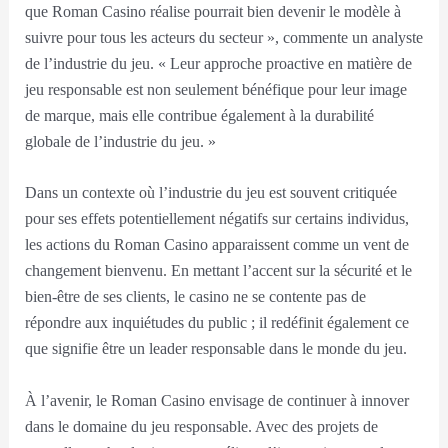
que Roman Casino réalise pourrait bien devenir le modèle à
suivre pour tous les acteurs du secteur », commente un analyste
de l’industrie du jeu. « Leur approche proactive en matière de
jeu responsable est non seulement bénéfique pour leur image
de marque, mais elle contribue également à la durabilité
globale de l’industrie du jeu. »
Dans un contexte où l’industrie du jeu est souvent critiquée
pour ses effets potentiellement négatifs sur certains individus,
les actions du Roman Casino apparaissent comme un vent de
changement bienvenu. En mettant l’accent sur la sécurité et le
bien-être de ses clients, le casino ne se contente pas de
répondre aux inquiétudes du public ; il redéfinit également ce
que signifie être un leader responsable dans le monde du jeu.
À l’avenir, le Roman Casino envisage de continuer à innover
dans le domaine du jeu responsable. Avec des projets de