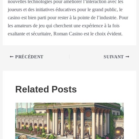
nouvelles technologies pour améliorer l’interaction avec les
joueurs et des initiatives éducatives pour le grand public, le
casino est bien parti pour rester à la pointe de l’industrie. Pour
les amateurs de jeu qui cherchent une expérience à la fois
exaltante et sécuritaire, Roman Casino est le choix évident.
PRÉCÉDENT
SUIVANT
Related Posts