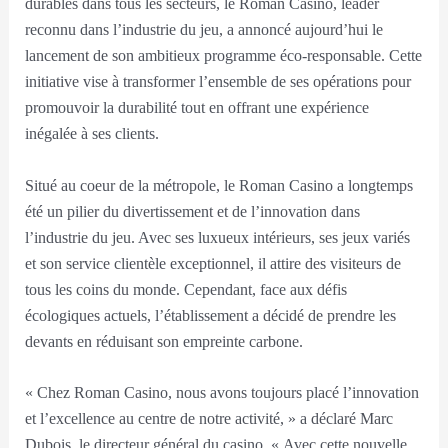
durables dans tous les secteurs, le Roman Casino, leader
reconnu dans l’industrie du jeu, a annoncé aujourd’hui le
lancement de son ambitieux programme éco-responsable. Cette
initiative vise à transformer l’ensemble de ses opérations pour
promouvoir la durabilité tout en offrant une expérience
inégalée à ses clients.
Situé au coeur de la métropole, le Roman Casino a longtemps
été un pilier du divertissement et de l’innovation dans
l’industrie du jeu. Avec ses luxueux intérieurs, ses jeux variés
et son service clientèle exceptionnel, il attire des visiteurs de
tous les coins du monde. Cependant, face aux défis
écologiques actuels, l’établissement a décidé de prendre les
devants en réduisant son empreinte carbone.
« Chez Roman Casino, nous avons toujours placé l’innovation
et l’excellence au centre de notre activité, » a déclaré Marc
Dubois, le directeur général du casino. « Avec cette nouvelle