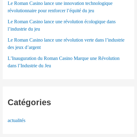
Le Roman Casino lance une innovation technologique
révolutionnaire pour renforcer l’équité du jeu
Le Roman Casino lance une révolution écologique dans
l’industrie du jeu
Le Roman Casino lance une révolution verte dans l’industrie
des jeux d’argent
L’Inauguration du Roman Casino Marque une Révolution
dans l’Industrie du Jeu
Catégories
actualités