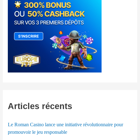
h
e
r
:
Articles récents
Le Roman Casino lance une initiative révolutionnaire pour
promouvoir le jeu responsable