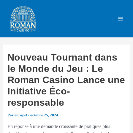
Aller
au
contenu
MAI
MEN
Nouveau Tournant dans
le Monde du Jeu : Le
Roman Casino Lance une
Initiative Éco-
responsable
Par
europef
/
octobre 25, 2024
En réponse à une demande croissante de pratiques plus