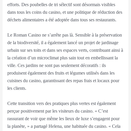
efforts. Des poubelles de tri sélectif sont désormais visibles
dans tous les coins du casino, et une politique de réduction des
déchets alimentaires a été adoptée dans tous ses restaurants.
Le Roman Casino ne s’arrête pas là. Sensible à la préservation
de la biodiversité, il a également lancé un projet de jardinage
urbain sur ses toits et dans ses espaces verts, contribuant ainsi à
la création d’un microclimat plus sain tout en embellissant la
ville. Ces jardins ne sont pas seulement décoratifs : ils
produisent également des fruits et légumes utilisés dans les
cuisines du casino, garantissant des repas frais et locaux pour
les clients.
Cette transition vers des pratiques plus vertes est également
perçue positivement par les visiteurs du casino. « C’est
rassurant de voir que même les lieux de luxe s’engagent pour
la planète, » a partagé Helena, une habituée du casino. « Cela