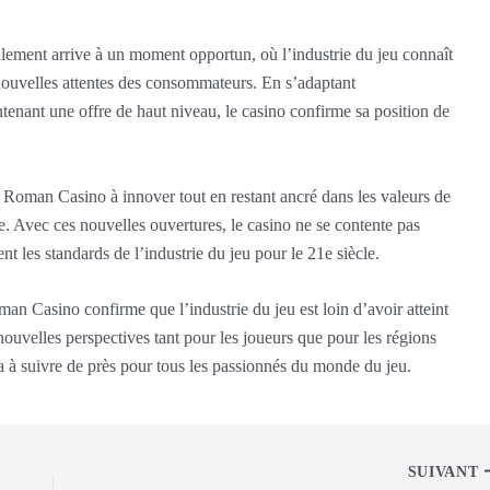
lement arrive à un moment opportun, où l’industrie du jeu connaît
s nouvelles attentes des consommateurs. En s’adaptant
tenant une offre de haut niveau, le casino confirme sa position de
u Roman Casino à innover tout en restant ancré dans les valeurs de
ée. Avec ces nouvelles ouvertures, le casino ne se contente pas
nt les standards de l’industrie du jeu pour le 21e siècle.
n Casino confirme que l’industrie du jeu est loin d’avoir atteint
 nouvelles perspectives tant pour les joueurs que pour les régions
ga à suivre de près pour tous les passionnés du monde du jeu.
SUIVANT