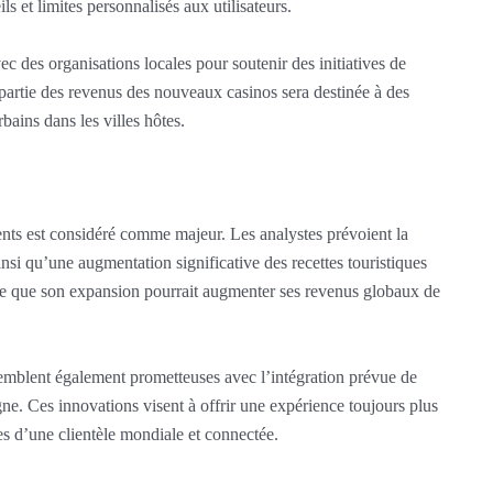
ls et limites personnalisés aux utilisateurs.
 des organisations locales pour soutenir des initiatives de
rtie des revenus des nouveaux casinos sera destinée à des
rbains dans les villes hôtes.
ts est considéré comme majeur. Les analystes prévoient la
ainsi qu’une augmentation significative des recettes touristiques
me que son expansion pourrait augmenter ses revenus globaux de
emblent également prometteuses avec l’intégration prévue de
gne. Ces innovations visent à offrir une expérience toujours plus
es d’une clientèle mondiale et connectée.