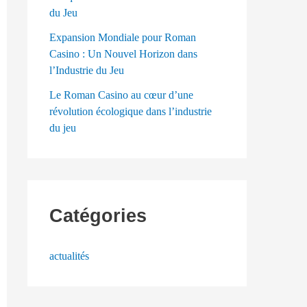
du Jeu
Expansion Mondiale pour Roman
Casino : Un Nouvel Horizon dans
l’Industrie du Jeu
Le Roman Casino au cœur d’une
révolution écologique dans l’industrie
du jeu
Catégories
actualités