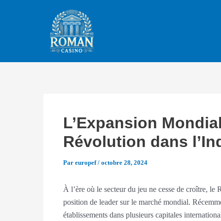
Aller
au
contenu
L’Expansion Mondia
Révolution dans l’In
Par
europef
/
octobre 28, 2024
À l’ère où le secteur du jeu ne cesse de croître, 
position de leader sur le marché mondial. Récemme
établissements dans plusieurs capitales internationa