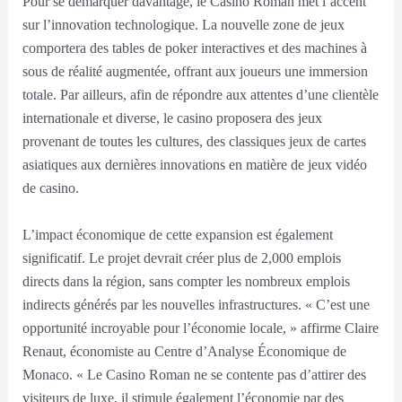
Pour se démarquer davantage, le Casino Roman met l’accent
sur l’innovation technologique. La nouvelle zone de jeux
comportera des tables de poker interactives et des machines à
sous de réalité augmentée, offrant aux joueurs une immersion
totale. Par ailleurs, afin de répondre aux attentes d’une clientèle
internationale et diverse, le casino proposera des jeux
provenant de toutes les cultures, des classiques jeux de cartes
asiatiques aux dernières innovations en matière de jeux vidéo
de casino.
L’impact économique de cette expansion est également
significatif. Le projet devrait créer plus de 2,000 emplois
directs dans la région, sans compter les nombreux emplois
indirects générés par les nouvelles infrastructures. « C’est une
opportunité incroyable pour l’économie locale, » affirme Claire
Renaut, économiste au Centre d’Analyse Économique de
Monaco. « Le Casino Roman ne se contente pas d’attirer des
visiteurs de luxe, il stimule également l’économie par des