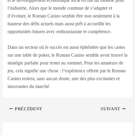
et le développement économique local en fait un modèle pour
l’industrie. Alors que le monde continue de s’adapter et
d’évoluer, le Roman Casino semble être non seulement à la
hauteur des défis actuels mais aussi prêt à accueillir les
opportunités futures avec enthousiasme et compétence.
Dans un secteur où le succès est aussi éphémère que les cartes
sur une table de poker, le Roman Casino semble avoir trouvé la
stratégie parfaite pour rester au sommet. Pour les amateurs de
jeu, cela signifie une chose : l’expérience offerte par le Roman
Casino restera, sans aucun doute, une des plus excitantes et
innovantes du marché.
PRÉCÉDENT
SUIVANT