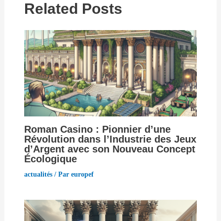
Related Posts
Roman Casino : Pionnier d’une
Révolution dans l’Industrie des Jeux
d’Argent avec son Nouveau Concept
Écologique
actualités
/ Par
europef