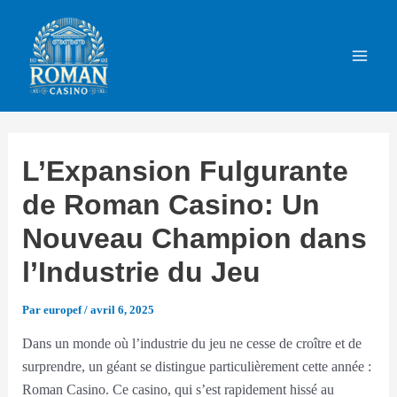
Aller
au
contenu
MAI
MEN
L’Expansion Fulgurante
de Roman Casino: Un
Nouveau Champion dans
l’Industrie du Jeu
Par
europef
/
avril 6, 2025
Dans un monde où l’industrie du jeu ne cesse de croître et de
surprendre, un géant se distingue particulièrement cette année :
Roman Casino. Ce casino, qui s’est rapidement hissé au