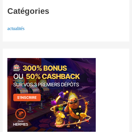
Catégories
actualités