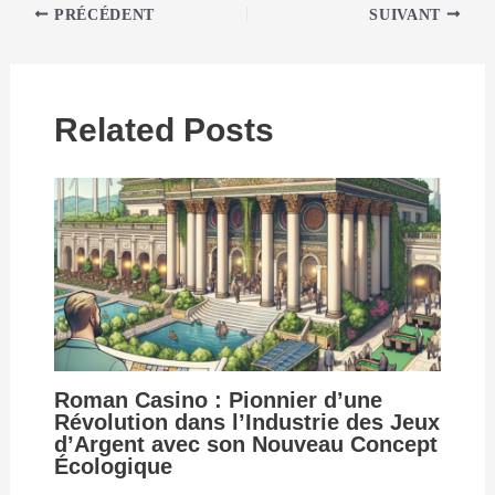
PRÉCÉDENT
SUIVANT
Related Posts
Roman Casino : Pionnier d’une
Révolution dans l’Industrie des Jeux
d’Argent avec son Nouveau Concept
Écologique