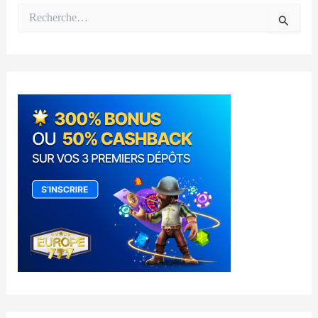
R
e
c
h
e
r
c
h
e
r
: