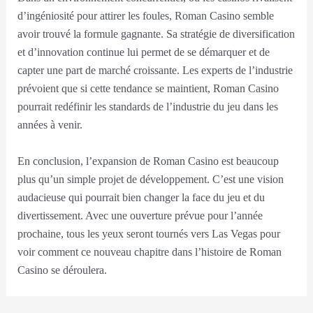
d’ingéniosité pour attirer les foules, Roman Casino semble
avoir trouvé la formule gagnante. Sa stratégie de diversification
et d’innovation continue lui permet de se démarquer et de
capter une part de marché croissante. Les experts de l’industrie
prévoient que si cette tendance se maintient, Roman Casino
pourrait redéfinir les standards de l’industrie du jeu dans les
années à venir.
En conclusion, l’expansion de Roman Casino est beaucoup
plus qu’un simple projet de développement. C’est une vision
audacieuse qui pourrait bien changer la face du jeu et du
divertissement. Avec une ouverture prévue pour l’année
prochaine, tous les yeux seront tournés vers Las Vegas pour
voir comment ce nouveau chapitre dans l’histoire de Roman
Casino se déroulera.