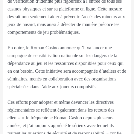
de vérification d’identité plus rigoureux à l’entrée de tous ses
casinos physiques et sur sa plateforme en ligne. Cette mesure
devrait non seulement aider à prévenir l’accès des mineurs aux
jeux de hasard, mais aussi à détecter de manière précoce les
comportements de jeu problématiques.
En outre, le Roman Casino annonce qu’il va lancer une
campagne de sensibilisation nationale sur les dangers de la
dépendance au jeu et les ressources disponibles pour ceux qui
en ont besoin. Cette initiative sera accompagnée d’ateliers et de
séminaires, menés en collaboration avec des organisations
spécialisées dans l’aide aux joueurs compulsifs.
Ces efforts pour adopter et même devancer les directives
réglementaires se reflètent également dans les retours des
clients. « Je fréquente le Roman Casino depuis plusieurs
années, et j’ai toujours apprécié le sérieux avec lequel ils
traitent les questions de sécurité et de responsabilité, » confie