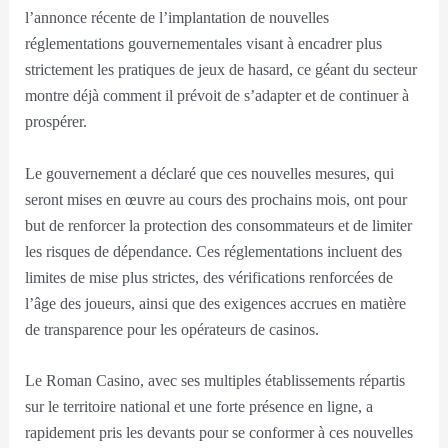
l’annonce récente de l’implantation de nouvelles
réglementations gouvernementales visant à encadrer plus
strictement les pratiques de jeux de hasard, ce géant du secteur
montre déjà comment il prévoit de s’adapter et de continuer à
prospérer.
Le gouvernement a déclaré que ces nouvelles mesures, qui
seront mises en œuvre au cours des prochains mois, ont pour
but de renforcer la protection des consommateurs et de limiter
les risques de dépendance. Ces réglementations incluent des
limites de mise plus strictes, des vérifications renforcées de
l’âge des joueurs, ainsi que des exigences accrues en matière
de transparence pour les opérateurs de casinos.
Le Roman Casino, avec ses multiples établissements répartis
sur le territoire national et une forte présence en ligne, a
rapidement pris les devants pour se conformer à ces nouvelles