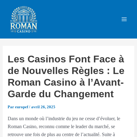
Aller
au
contenu
MAI
MEN
Les Casinos Font Face à
de Nouvelles Règles : Le
Roman Casino à l’Avant-
Garde du Changement
Par
europef
/
avril 26, 2025
Dans un monde où l’industrie du jeu ne cesse d’évoluer, le
Roman Casino, reconnu comme le leader du marché, se
retrouve une fois de plus au centre de l’actualité. Suite à