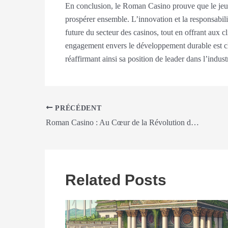
En conclusion, le Roman Casino prouve que le jeu 
prospérer ensemble. L’innovation et la responsabil
future du secteur des casinos, tout en offrant aux c
engagement envers le développement durable est c
réaffirmant ainsi sa position de leader dans l’indust
PRÉCÉDENT
Roman Casino : Au Cœur de la Révolution du Jeu Responsable
Related Posts