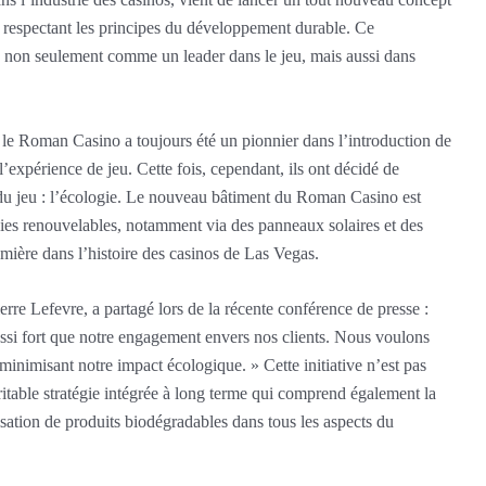
n respectant les principes du développement durable. Ce
non seulement comme un leader dans le jeu, mais aussi dans
le Roman Casino a toujours été un pionnier dans l’introduction de
’expérience de jeu. Cette fois, cependant, ils ont décidé de
du jeu : l’écologie. Le nouveau bâtiment du Roman Casino est
ies renouvelables, notamment via des panneaux solaires et des
mière dans l’histoire des casinos de Las Vegas.
re Lefevre, a partagé lors de la récente conférence de presse :
si fort que notre engagement envers nos clients. Nous voulons
minimisant notre impact écologique. » Cette initiative n’est pas
able stratégie intégrée à long terme qui comprend également la
ilisation de produits biodégradables dans tous les aspects du