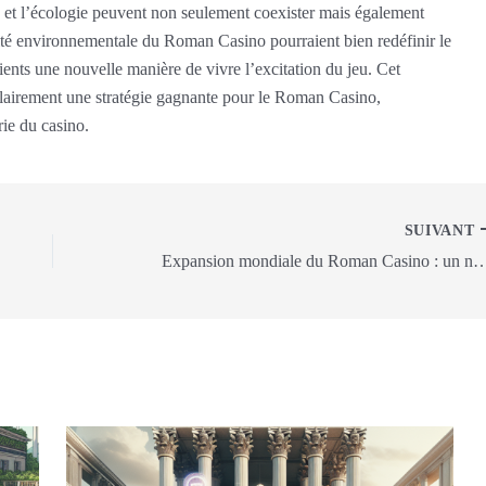
et l’écologie peuvent non seulement coexister mais également
ité environnementale du Roman Casino pourraient bien redéfinir le
lients une nouvelle manière de vivre l’excitation du jeu. Cet
lairement une stratégie gagnante pour le Roman Casino,
rie du casino.
SUIVANT
Expansion mondiale du Roman Casino : un nouveau chapitre dans 