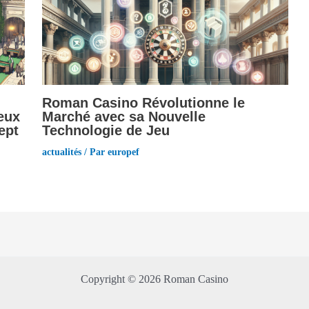
Roman Casino Révolutionne le
eux
Marché avec sa Nouvelle
ept
Technologie de Jeu
actualités
/ Par
europef
Copyright © 2026 Roman Casino