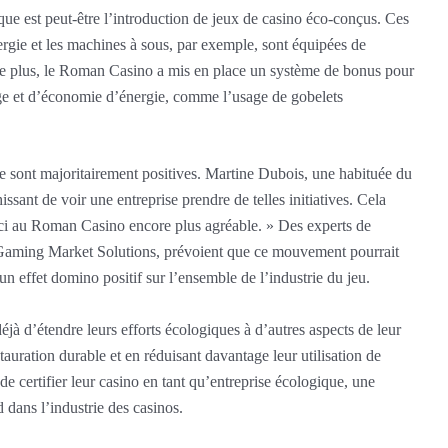
ique est peut-être l’introduction de jeux de casino éco-conçus. Ces
gie et les machines à sous, par exemple, sont équipées de
 plus, le Roman Casino a mis en place un système de bonus pour
clage et d’économie d’énergie, comme l’usage de gobelets
rie sont majoritairement positives. Martine Dubois, une habituée du
ssant de voir une entreprise prendre de telles initiatives. Cela
ici au Roman Casino encore plus agréable. » Des experts de
Gaming Market Solutions, prévoient que ce mouvement pourrait
i un effet domino positif sur l’ensemble de l’industrie du jeu.
éjà d’étendre leurs efforts écologiques à d’autres aspects de leur
auration durable et en réduisant davantage leur utilisation de
e certifier leur casino en tant qu’entreprise écologique, une
dans l’industrie des casinos.