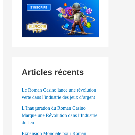
:
Articles récents
Le Roman Casino lance une révolution
verte dans l’industrie des jeux d’argent
L’Inauguration du Roman Casino
Marque une Révolution dans l’Industrie
du Jeu
Expansion Mondiale pour Roman