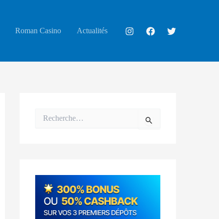
Roman Casino
Actualités
R
e
c
h
e
r
c
h
e
r