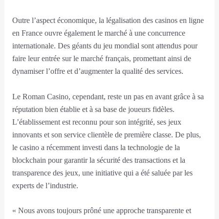
Outre l’aspect économique, la légalisation des casinos en ligne
en France ouvre également le marché à une concurrence
internationale. Des géants du jeu mondial sont attendus pour
faire leur entrée sur le marché français, promettant ainsi de
dynamiser l’offre et d’augmenter la qualité des services.
Le Roman Casino, cependant, reste un pas en avant grâce à sa
réputation bien établie et à sa base de joueurs fidèles.
L’établissement est reconnu pour son intégrité, ses jeux
innovants et son service clientèle de première classe. De plus,
le casino a récemment investi dans la technologie de la
blockchain pour garantir la sécurité des transactions et la
transparence des jeux, une initiative qui a été saluée par les
experts de l’industrie.
« Nous avons toujours prôné une approche transparente et