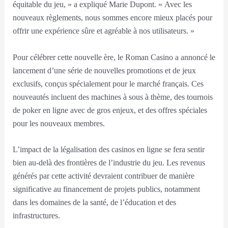
équitable du jeu, » a expliqué Marie Dupont. « Avec les
nouveaux règlements, nous sommes encore mieux placés pour
offrir une expérience sûre et agréable à nos utilisateurs. »
Pour célébrer cette nouvelle ère, le Roman Casino a annoncé le
lancement d’une série de nouvelles promotions et de jeux
exclusifs, conçus spécialement pour le marché français. Ces
nouveautés incluent des machines à sous à thème, des tournois
de poker en ligne avec de gros enjeux, et des offres spéciales
pour les nouveaux membres.
L’impact de la légalisation des casinos en ligne se fera sentir
bien au-delà des frontières de l’industrie du jeu. Les revenus
générés par cette activité devraient contribuer de manière
significative au financement de projets publics, notamment
dans les domaines de la santé, de l’éducation et des
infrastructures.