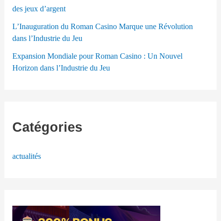
des jeux d’argent
L’Inauguration du Roman Casino Marque une Révolution
dans l’Industrie du Jeu
Expansion Mondiale pour Roman Casino : Un Nouvel
Horizon dans l’Industrie du Jeu
Catégories
actualités