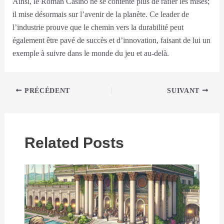
Ainsi, le Roman Casino ne se contente plus de rafler les mises;
il mise désormais sur l’avenir de la planète. Ce leader de
l’industrie prouve que le chemin vers la durabilité peut
également être pavé de succès et d’innovation, faisant de lui un
exemple à suivre dans le monde du jeu et au-delà.
PRÉCÉDENT
SUIVANT
Related Posts