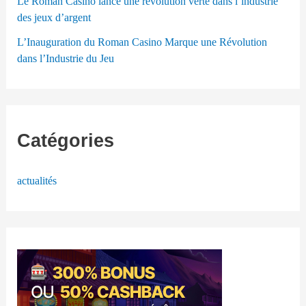
Le Roman Casino lance une révolution verte dans l’industrie
des jeux d’argent
L’Inauguration du Roman Casino Marque une Révolution
dans l’Industrie du Jeu
Catégories
actualités