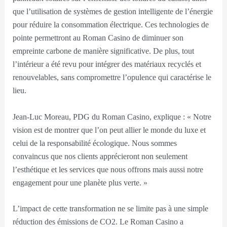
que l’utilisation de systèmes de gestion intelligente de l’énergie
pour réduire la consommation électrique. Ces technologies de
pointe permettront au Roman Casino de diminuer son
empreinte carbone de manière significative. De plus, tout
l’intérieur a été revu pour intégrer des matériaux recyclés et
renouvelables, sans compromettre l’opulence qui caractérise le
lieu.
Jean-Luc Moreau, PDG du Roman Casino, explique : « Notre
vision est de montrer que l’on peut allier le monde du luxe et
celui de la responsabilité écologique. Nous sommes
convaincus que nos clients apprécieront non seulement
l’esthétique et les services que nous offrons mais aussi notre
engagement pour une planète plus verte. »
L’impact de cette transformation ne se limite pas à une simple
réduction des émissions de CO2. Le Roman Casino a