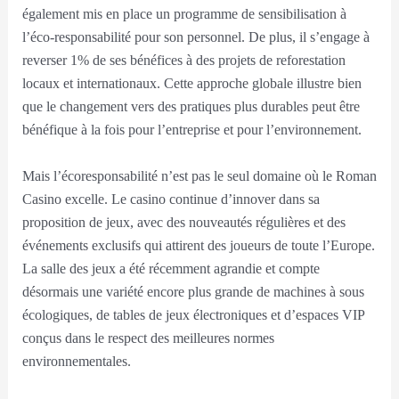
également mis en place un programme de sensibilisation à
l’éco-responsabilité pour son personnel. De plus, il s’engage à
reverser 1% de ses bénéfices à des projets de reforestation
locaux et internationaux. Cette approche globale illustre bien
que le changement vers des pratiques plus durables peut être
bénéfique à la fois pour l’entreprise et pour l’environnement.
Mais l’écoresponsabilité n’est pas le seul domaine où le Roman
Casino excelle. Le casino continue d’innover dans sa
proposition de jeux, avec des nouveautés régulières et des
événements exclusifs qui attirent des joueurs de toute l’Europe.
La salle des jeux a été récemment agrandie et compte
désormais une variété encore plus grande de machines à sous
écologiques, de tables de jeux électroniques et d’espaces VIP
conçus dans le respect des meilleures normes
environnementales.