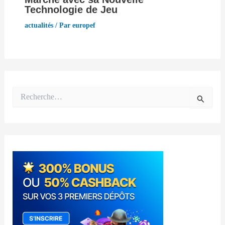
Technologie de Jeu
actualités
/ Par
europef
R
e
c
h
e
r
c
h
e
r
: