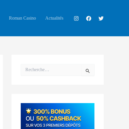
Roman Casino
Actualités
R
e
c
h
e
r
c
h
e
r