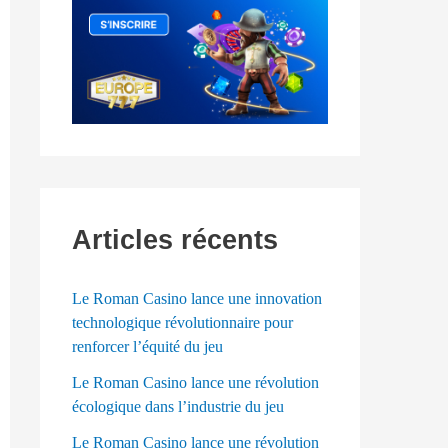
:
Articles récents
Le Roman Casino lance une innovation
technologique révolutionnaire pour
renforcer l’équité du jeu
Le Roman Casino lance une révolution
écologique dans l’industrie du jeu
Le Roman Casino lance une révolution