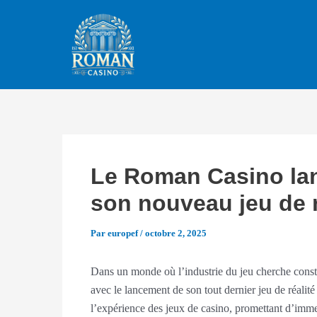
Aller
au
contenu
Le Roman Casino lan
son nouveau jeu de ré
Par
europef
/
octobre 2, 2025
Dans un monde où l’industrie du jeu cherche cons
avec le lancement de son tout dernier jeu de réali
l’expérience des jeux de casino, promettant d’imme