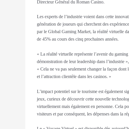
Directeur Général du Roman Casino.
Les experts de l’industrie voient dans cette innova
génération de joueurs qui cherchent des expérience
par le Global Gaming Market, la réalité virtuelle d
de 45% au cours des cinq prochaines années.
« La réalité virtuelle représente l’avenir du gamin
démonstration de leur leadership dans l’industrie 
« Cela ne va pas seulement changer la façon dont l
et l’attraction clientèle dans les casinos. »
L’impact potentiel sur le tourisme est également s
jeux, curieux de découvrir cette nouvelle technolo
virtuellement mais également en personne. Cela po
visiteurs et par conséquent, les dépenses dans la ré
Le « Voyage Virtuel » est disponible dès aujourd’h