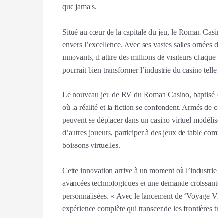
que jamais.
Situé au cœur de la capitale du jeu, le Roman Cas
envers l’excellence. Avec ses vastes salles ornées d
innovants, il attire des millions de visiteurs chaqu
pourrait bien transformer l’industrie du casino tell
Le nouveau jeu de RV du Roman Casino, baptisé «
où la réalité et la fiction se confondent. Armés de c
peuvent se déplacer dans un casino virtuel modélisé
d’autres joueurs, participer à des jeux de table c
boissons virtuelles.
Cette innovation arrive à un moment où l’industrie 
avancées technologiques et une demande croissante 
personnalisées. « Avec le lancement de ‘Voyage Vi
expérience complète qui transcende les frontières t