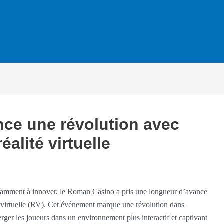
ce une révolution avec
alité virtuelle
tamment à innover, le Roman Casino a pris une longueur d’avance
té virtuelle (RV). Cet événement marque une révolution dans
rger les joueurs dans un environnement plus interactif et captivant