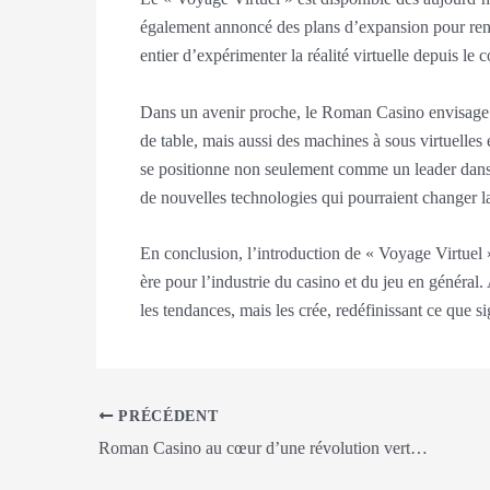
également annoncé des plans d’expansion pour rend
entier d’expérimenter la réalité virtuelle depuis le 
Dans un avenir proche, le Roman Casino envisage 
de table, mais aussi des machines à sous virtuelles
se positionne non seulement comme un leader dans 
de nouvelles technologies qui pourraient changer l
En conclusion, l’introduction de « Voyage Virtuel 
ère pour l’industrie du casino et du jeu en général
les tendances, mais les crée, redéfinissant ce que 
PRÉCÉDENT
Roman Casino au cœur d’une révolution verte dans l’industrie du jeu