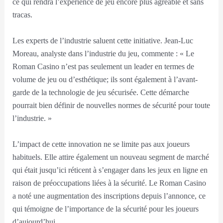
ce qui rendra l’expérience de jeu encore plus agréable et sans
tracas.
Les experts de l’industrie saluent cette initiative. Jean-Luc
Moreau, analyste dans l’industrie du jeu, commente : « Le
Roman Casino n’est pas seulement un leader en termes de
volume de jeu ou d’esthétique; ils sont également à l’avant-
garde de la technologie de jeu sécurisée. Cette démarche
pourrait bien définir de nouvelles normes de sécurité pour toute
l’industrie. »
L’impact de cette innovation ne se limite pas aux joueurs
habituels. Elle attire également un nouveau segment de marché
qui était jusqu’ici réticent à s’engager dans les jeux en ligne en
raison de préoccupations liées à la sécurité. Le Roman Casino
a noté une augmentation des inscriptions depuis l’annonce, ce
qui témoigne de l’importance de la sécurité pour les joueurs
d’aujourd’hui.