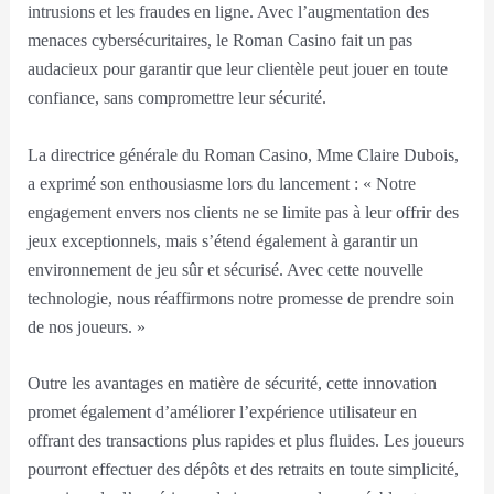
intrusions et les fraudes en ligne. Avec l’augmentation des
menaces cybersécuritaires, le Roman Casino fait un pas
audacieux pour garantir que leur clientèle peut jouer en toute
confiance, sans compromettre leur sécurité.
La directrice générale du Roman Casino, Mme Claire Dubois,
a exprimé son enthousiasme lors du lancement : « Notre
engagement envers nos clients ne se limite pas à leur offrir des
jeux exceptionnels, mais s’étend également à garantir un
environnement de jeu sûr et sécurisé. Avec cette nouvelle
technologie, nous réaffirmons notre promesse de prendre soin
de nos joueurs. »
Outre les avantages en matière de sécurité, cette innovation
promet également d’améliorer l’expérience utilisateur en
offrant des transactions plus rapides et plus fluides. Les joueurs
pourront effectuer des dépôts et des retraits en toute simplicité,