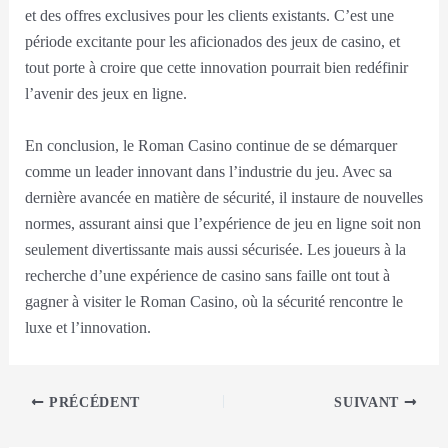
et des offres exclusives pour les clients existants. C’est une
période excitante pour les aficionados des jeux de casino, et
tout porte à croire que cette innovation pourrait bien redéfinir
l’avenir des jeux en ligne.
En conclusion, le Roman Casino continue de se démarquer
comme un leader innovant dans l’industrie du jeu. Avec sa
dernière avancée en matière de sécurité, il instaure de nouvelles
normes, assurant ainsi que l’expérience de jeu en ligne soit non
seulement divertissante mais aussi sécurisée. Les joueurs à la
recherche d’une expérience de casino sans faille ont tout à
gagner à visiter le Roman Casino, où la sécurité rencontre le
luxe et l’innovation.
PRÉCÉDENT
SUIVANT