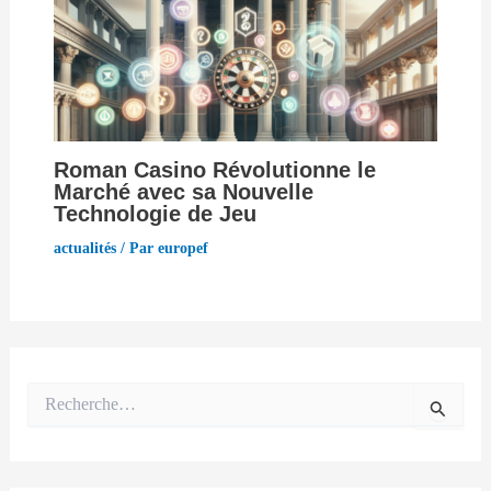
Roman Casino Révolutionne le
Marché avec sa Nouvelle
Technologie de Jeu
actualités
/ Par
europef
R
e
c
h
e