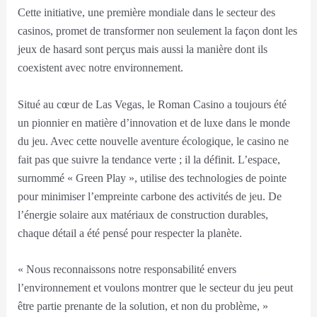
Cette initiative, une première mondiale dans le secteur des
casinos, promet de transformer non seulement la façon dont les
jeux de hasard sont perçus mais aussi la manière dont ils
coexistent avec notre environnement.
Situé au cœur de Las Vegas, le Roman Casino a toujours été
un pionnier en matière d’innovation et de luxe dans le monde
du jeu. Avec cette nouvelle aventure écologique, le casino ne
fait pas que suivre la tendance verte ; il la définit. L’espace,
surnommé « Green Play », utilise des technologies de pointe
pour minimiser l’empreinte carbone des activités de jeu. De
l’énergie solaire aux matériaux de construction durables,
chaque détail a été pensé pour respecter la planète.
« Nous reconnaissons notre responsabilité envers
l’environnement et voulons montrer que le secteur du jeu peut
être partie prenante de la solution, et non du problème, »