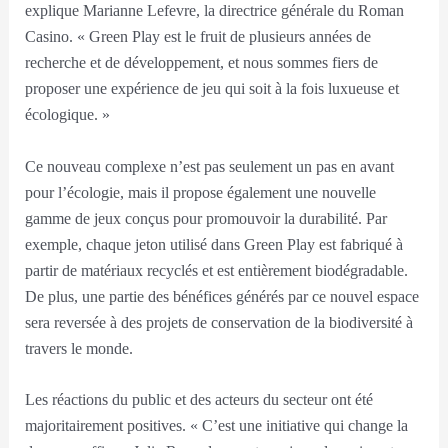
explique Marianne Lefevre, la directrice générale du Roman
Casino. « Green Play est le fruit de plusieurs années de
recherche et de développement, et nous sommes fiers de
proposer une expérience de jeu qui soit à la fois luxueuse et
écologique. »
Ce nouveau complexe n’est pas seulement un pas en avant
pour l’écologie, mais il propose également une nouvelle
gamme de jeux conçus pour promouvoir la durabilité. Par
exemple, chaque jeton utilisé dans Green Play est fabriqué à
partir de matériaux recyclés et est entièrement biodégradable.
De plus, une partie des bénéfices générés par ce nouvel espace
sera reversée à des projets de conservation de la biodiversité à
travers le monde.
Les réactions du public et des acteurs du secteur ont été
majoritairement positives. « C’est une initiative qui change la