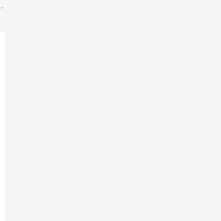
remporté au Roman Casino