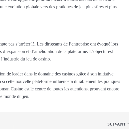
ne évolution globale vers des pratiques de jeu plus sûres et plus
e pas s’arrêter là. Les dirigeants de l’entreprise ont évoqué lors
s d’expansion et d’amélioration de la plateforme. L’objectif est
 l’industrie du jeu de casino.
on de leader dans le domaine des casinos grâce à son initiative
a si cette nouvelle plateforme influencera durablement les pratiques
Roman Casino est le centre de toutes les attentions, prouvant encore
 le monde du jeu.
SUIVANT