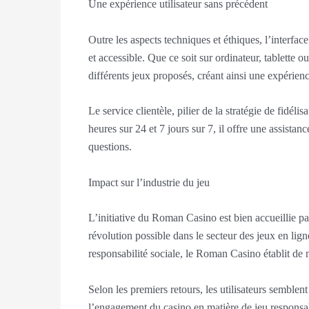
Une expérience utilisateur sans précédent
Outre les aspects techniques et éthiques, l’interface
et accessible. Que ce soit sur ordinateur, tablette
différents jeux proposés, créant ainsi une expérienc
Le service clientèle, pilier de la stratégie de fidé
heures sur 24 et 7 jours sur 7, il offre une assista
questions.
Impact sur l’industrie du jeu
L’initiative du Roman Casino est bien accueillie par
révolution possible dans le secteur des jeux en lig
responsabilité sociale, le Roman Casino établit d
Selon les premiers retours, les utilisateurs semblent 
l’engagement du casino en matière de jeu responsabl