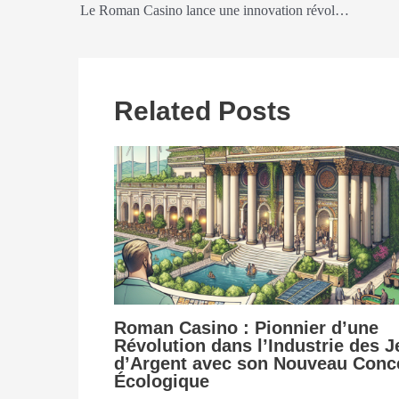
Le Roman Casino lance une innovation révolutionnaire dans le monde du jeu
Related Posts
Roman Casino : Pionnier d’une
Révolution dans l’Industrie des J
d’Argent avec son Nouveau Conc
Écologique