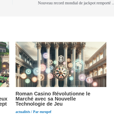
Nouveau record mondial de jackpot 
Roman Casino Révolutionne le
eux
Marché avec sa Nouvelle
ept
Technologie de Jeu
actualités
/ Par
europef