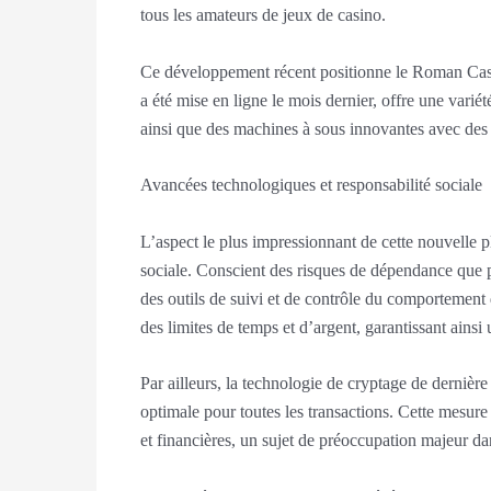
tous les amateurs de jeux de casino.
Ce développement récent positionne le Roman Casin
a été mise en ligne le mois dernier, offre une variété
ainsi que des machines à sous innovantes avec des 
Avancées technologiques et responsabilité sociale
L’aspect le plus impressionnant de cette nouvelle 
sociale. Conscient des risques de dépendance que 
des outils de suivi et de contrôle du comportement 
des limites de temps et d’argent, garantissant ainsi
Par ailleurs, la technologie de cryptage de dernièr
optimale pour toutes les transactions. Cette mesure
et financières, un sujet de préoccupation majeur dan