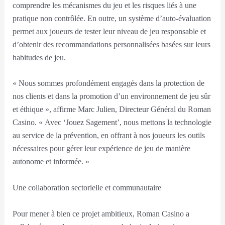
comprendre les mécanismes du jeu et les risques liés à une
pratique non contrôlée. En outre, un système d’auto-évaluation
permet aux joueurs de tester leur niveau de jeu responsable et
d’obtenir des recommandations personnalisées basées sur leurs
habitudes de jeu.
« Nous sommes profondément engagés dans la protection de
nos clients et dans la promotion d’un environnement de jeu sûr
et éthique », affirme Marc Julien, Directeur Général du Roman
Casino. « Avec ‘Jouez Sagement’, nous mettons la technologie
au service de la prévention, en offrant à nos joueurs les outils
nécessaires pour gérer leur expérience de jeu de manière
autonome et informée. »
Une collaboration sectorielle et communautaire
Pour mener à bien ce projet ambitieux, Roman Casino a