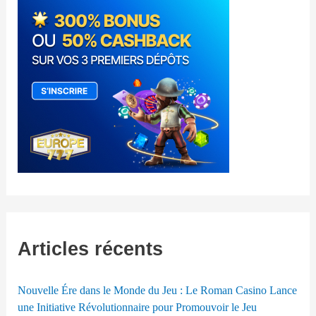
h
e
r
:
Articles récents
Nouvelle Ére dans le Monde du Jeu : Le Roman Casino Lance
une Initiative Révolutionnaire pour Promouvoir le Jeu