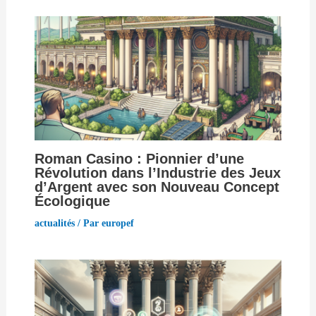
Roman Casino : Pionnier d’une
Révolution dans l’Industrie des Jeux
d’Argent avec son Nouveau Concept
Écologique
actualités
/ Par
europef