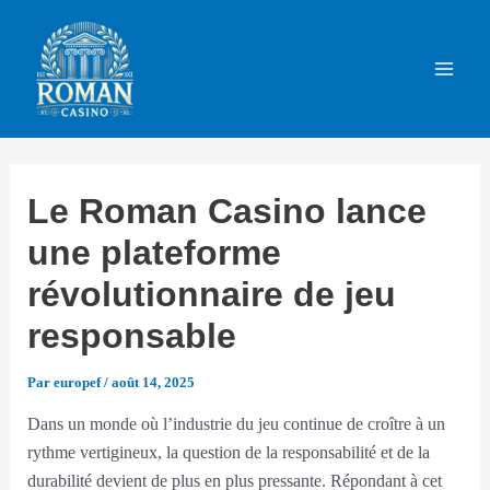
Aller
au
contenu
MAI
MEN
Le Roman Casino lance
une plateforme
révolutionnaire de jeu
responsable
Par
europef
/
août 14, 2025
Dans un monde où l’industrie du jeu continue de croître à un
rythme vertigineux, la question de la responsabilité et de la
durabilité devient de plus en plus pressante. Répondant à cet