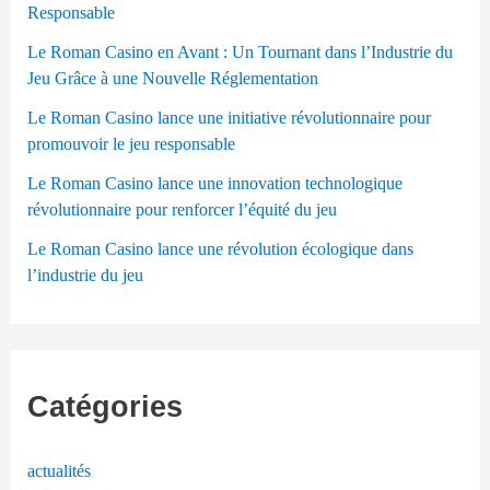
Responsable
Le Roman Casino en Avant : Un Tournant dans l’Industrie du
Jeu Grâce à une Nouvelle Réglementation
Le Roman Casino lance une initiative révolutionnaire pour
promouvoir le jeu responsable
Le Roman Casino lance une innovation technologique
révolutionnaire pour renforcer l’équité du jeu
Le Roman Casino lance une révolution écologique dans
l’industrie du jeu
Catégories
actualités