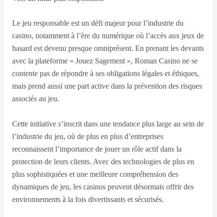
Le jeu responsable est un défi majeur pour l’industrie du
casino, notamment à l’ère du numérique où l’accès aux jeux de
hasard est devenu presque omniprésent. En prenant les devants
avec la plateforme « Jouez Sagement », Roman Casino ne se
contente pas de répondre à ses obligations légales et éthiques,
mais prend aussi une part active dans la prévention des risques
associés au jeu.
Cette initiative s’inscrit dans une tendance plus large au sein de
l’industrie du jeu, où de plus en plus d’entreprises
reconnaissent l’importance de jouer un rôle actif dans la
protection de leurs clients. Avec des technologies de plus en
plus sophistiquées et une meilleure compréhension des
dynamiques de jeu, les casinos peuvent désormais offrir des
environnements à la fois divertissants et sécurisés.