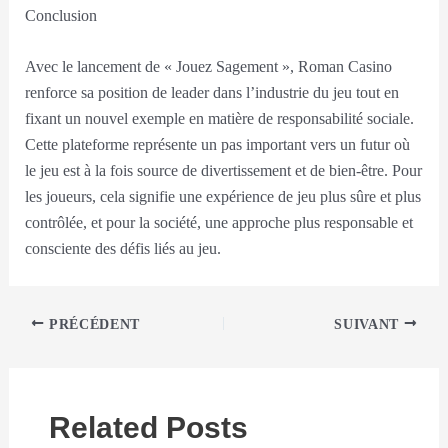
Conclusion
Avec le lancement de « Jouez Sagement », Roman Casino
renforce sa position de leader dans l’industrie du jeu tout en
fixant un nouvel exemple en matière de responsabilité sociale.
Cette plateforme représente un pas important vers un futur où
le jeu est à la fois source de divertissement et de bien-être. Pour
les joueurs, cela signifie une expérience de jeu plus sûre et plus
contrôlée, et pour la société, une approche plus responsable et
consciente des défis liés au jeu.
PRÉCÉDENT
SUIVANT
Related Posts