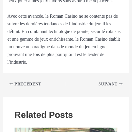
peux jouer à mes jeux favoris sans avoir à me déplacer. »
Avec cette avancée, le Roman Casino ne se contente pas de
suivre les dernières tendances de l’industrie du jeu; il les
définit. En combinant technologie de pointe, sécurité robuste,
et une gamme de jeux enrichissante, le Roman Casino établit
un nouveau paradigme dans le monde du jeu en ligne,
prouvant une fois de plus pourquoi il est le leader de
l’industrie.
PRÉCÉDENT
SUIVANT
Related Posts