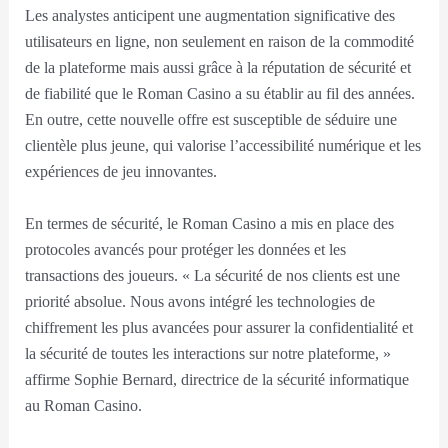
Les analystes anticipent une augmentation significative des
utilisateurs en ligne, non seulement en raison de la commodité
de la plateforme mais aussi grâce à la réputation de sécurité et
de fiabilité que le Roman Casino a su établir au fil des années.
En outre, cette nouvelle offre est susceptible de séduire une
clientèle plus jeune, qui valorise l’accessibilité numérique et les
expériences de jeu innovantes.
En termes de sécurité, le Roman Casino a mis en place des
protocoles avancés pour protéger les données et les
transactions des joueurs. « La sécurité de nos clients est une
priorité absolue. Nous avons intégré les technologies de
chiffrement les plus avancées pour assurer la confidentialité et
la sécurité de toutes les interactions sur notre plateforme, »
affirme Sophie Bernard, directrice de la sécurité informatique
au Roman Casino.