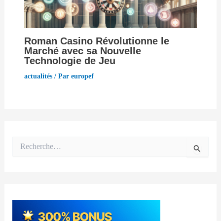
Roman Casino Révolutionne le
Marché avec sa Nouvelle
Technologie de Jeu
actualités
/ Par
europef
R
e
c
h
e
r
c
h
e