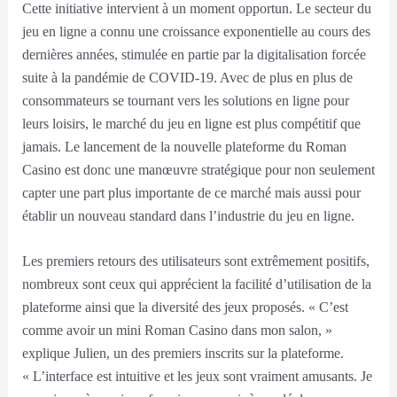
Cette initiative intervient à un moment opportun. Le secteur du
jeu en ligne a connu une croissance exponentielle au cours des
dernières années, stimulée en partie par la digitalisation forcée
suite à la pandémie de COVID-19. Avec de plus en plus de
consommateurs se tournant vers les solutions en ligne pour
leurs loisirs, le marché du jeu en ligne est plus compétitif que
jamais. Le lancement de la nouvelle plateforme du Roman
Casino est donc une manœuvre stratégique pour non seulement
capter une part plus importante de ce marché mais aussi pour
établir un nouveau standard dans l’industrie du jeu en ligne.
Les premiers retours des utilisateurs sont extrêmement positifs,
nombreux sont ceux qui apprécient la facilité d’utilisation de la
plateforme ainsi que la diversité des jeux proposés. « C’est
comme avoir un mini Roman Casino dans mon salon, »
explique Julien, un des premiers inscrits sur la plateforme.
« L’interface est intuitive et les jeux sont vraiment amusants. Je