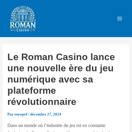
Aller
au
contenu
MAI
MEN
Le Roman Casino lance
une nouvelle ère du jeu
numérique avec sa
plateforme
révolutionnaire
Par
europef
/
décembre 27, 2024
Dans un monde où l’industrie du jeu est en constante