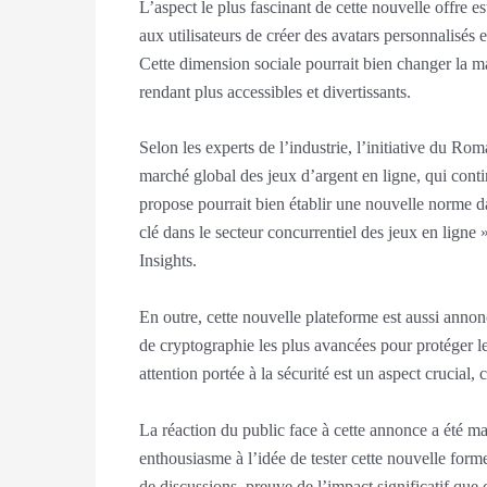
L’aspect le plus fascinant de cette nouvelle offre es
aux utilisateurs de créer des avatars personnalisés 
Cette dimension sociale pourrait bien changer la ma
rendant plus accessibles et divertissants.
Selon les experts de l’industrie, l’initiative du Ro
marché global des jeux d’argent en ligne, qui con
propose pourrait bien établir une nouvelle norme da
clé dans le secteur concurrentiel des jeux en lign
Insights.
En outre, cette nouvelle plateforme est aussi anno
de cryptographie les plus avancées pour protéger les
attention portée à la sécurité est un aspect crucial, 
La réaction du public face à cette annonce a été m
enthousiasme à l’idée de tester cette nouvelle for
de discussions, preuve de l’impact significatif que