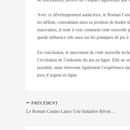
Avec ce développement audacieux, le Roman Casino
les définir, consolidant ainsi sa position de leade
innovation, il reste à voir comment cette nouvelle
quelle influence elle aura sur les pratiques de jeu à
En conclusion, le lancement de cette nouvelle te
l’évolution de l’industrie du jeu en ligne. Elle ne 
possible, mais réinvente également l’expérience ute
jeux d’argent en ligne.
PRÉCÉDENT
Le Roman Casino Lance Une Initiative Révolutionnaire Pour la Responsabilité dans le Jeu