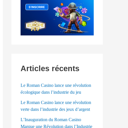
:
Articles récents
Le Roman Casino lance une révolution
écologique dans l’industrie du jeu
Le Roman Casino lance une révolution
verte dans l’industrie des jeux d’argent
L’Inauguration du Roman Casino
Marque une Révolution dans l’Industrie