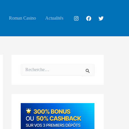
Roman Casino
Actualités
R
e
c
h
e
r
c
h
e
r