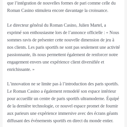
que l’intégration de nouvelles formes de pari comme celle du
Roman Casino stimulera encore davantage la croissance.
Le directeur général du Roman Casino, Julien Martel, a
exprimé son enthousiasme lors de l’annonce officielle : « Nous
sommes ravis de présenter cette nouvelle dimension de jeu à
nos clients. Les paris sportifs ne sont pas seulement une activité
passionnante, ils nous permettent également de renforcer notre
engagement envers une expérience client diversifiée et
enrichissante. »
L’innovation ne se limite pas à l’introduction des paris sportifs.
Le Roman Casino a également remodelé son espace intérieur
pour accueillir un centre de paris sportifs ultramoderne. Équipé
de la dernière technologie, ce nouvel espace promet de fournir
aux parieurs une expérience immersive avec des écrans géants
diffusant des événements sportifs en direct du monde entier.