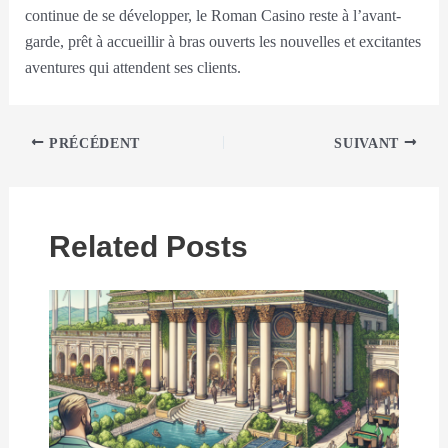
continue de se développer, le Roman Casino reste à l’avant-
garde, prêt à accueillir à bras ouverts les nouvelles et excitantes
aventures qui attendent ses clients.
PRÉCÉDENT
SUIVANT
Related Posts