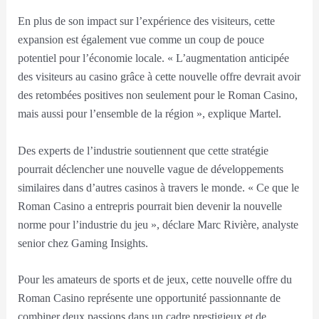
En plus de son impact sur l’expérience des visiteurs, cette
expansion est également vue comme un coup de pouce
potentiel pour l’économie locale. « L’augmentation anticipée
des visiteurs au casino grâce à cette nouvelle offre devrait avoir
des retombées positives non seulement pour le Roman Casino,
mais aussi pour l’ensemble de la région », explique Martel.
Des experts de l’industrie soutiennent que cette stratégie
pourrait déclencher une nouvelle vague de développements
similaires dans d’autres casinos à travers le monde. « Ce que le
Roman Casino a entrepris pourrait bien devenir la nouvelle
norme pour l’industrie du jeu », déclare Marc Rivière, analyste
senior chez Gaming Insights.
Pour les amateurs de sports et de jeux, cette nouvelle offre du
Roman Casino représente une opportunité passionnante de
combiner deux passions dans un cadre prestigieux et de