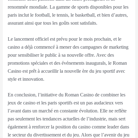
renommée mondiale. La gamme de sports disponibles pour les
paris inclut le football, le tennis, le basketball, et bien d’autres,
assurant ainsi que tous les goûts sont satisfaits.
Le lancement officiel est prévu pour le mois prochain, et le
casino a déjà commencé à mener des campagnes de marketing
pour sensibiliser le public à sa nouvelle offre. Avec des
promotions spéciales et des événements inaugurals, le Roman
Casino est prêt à accueillir la nouvelle ère du jeu sportif avec
style et innovation.
En conclusion, l’initiative du Roman Casino de combiner les
jeux de casino et les paris sportifs est un pas audacieux vers
l’avant dans un marché en constante évolution. Elle ne reflète
pas seulement les tendances actuelles de l’industrie, mais sert
également à renforcer la position du casino comme leader dans
le secteur du divertissement et du jeu. Alors que l’avenir du jeu