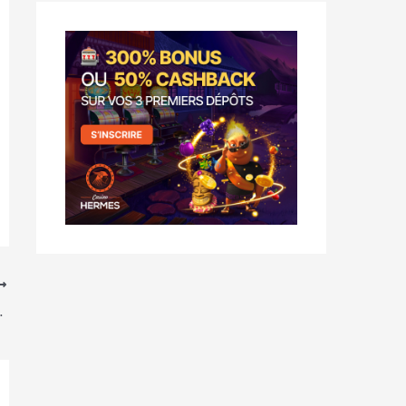
 l’industrie du jeu