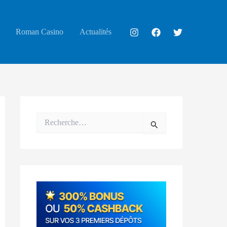
Roman Casino
Actualités
R
e
c
h
e
r
c
h
e
r