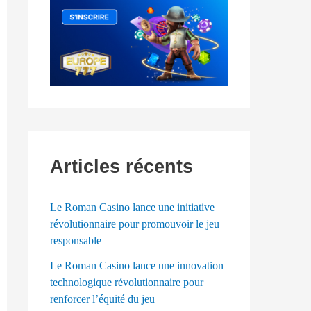
:
Articles récents
Le Roman Casino lance une initiative
révolutionnaire pour promouvoir le jeu
responsable
Le Roman Casino lance une innovation
technologique révolutionnaire pour
renforcer l’équité du jeu