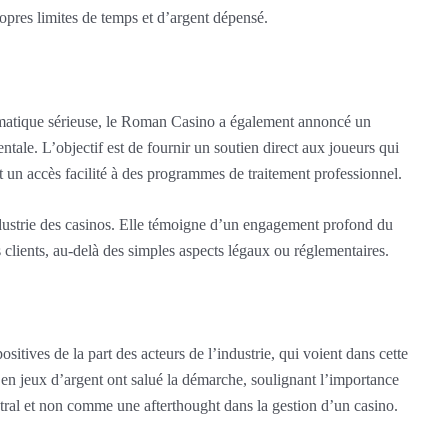
ropres limites de temps et d’argent dépensé.
ématique sérieuse, le Roman Casino a également annoncé un
ntale. L’objectif est de fournir un soutien direct aux joueurs qui
et un accès facilité à des programmes de traitement professionnel.
dustrie des casinos. Elle témoigne d’un engagement profond du
 clients, au-delà des simples aspects légaux ou réglementaires.
sitives de la part des acteurs de l’industrie, qui voient dans cette
s en jeux d’argent ont salué la démarche, soulignant l’importance
tral et non comme une afterthought dans la gestion d’un casino.