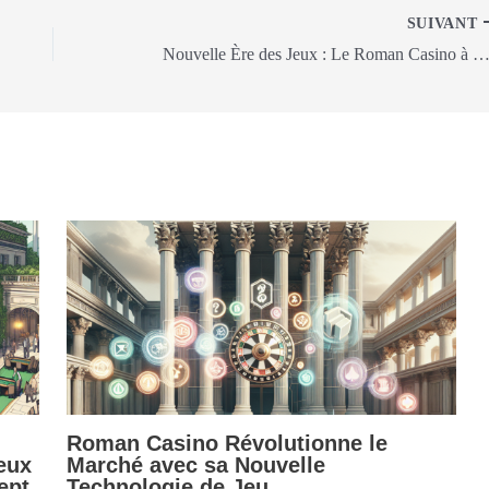
SUIVANT
Nouvelle Ère des Jeux : Le Roman Casino à L’avant-garde des Innovations Numériq
Roman Casino Révolutionne le
eux
Marché avec sa Nouvelle
ept
Technologie de Jeu