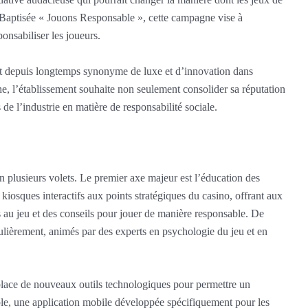
. Baptisée « Jouons Responsable », cette campagne vise à
onsabiliser les joueurs.
 depuis longtemps synonyme de luxe et d’innovation dans
e, l’établissement souhaite non seulement consolider sa réputation
de l’industrie en matière de responsabilité sociale.
plusieurs volets. Le premier axe majeur est l’éducation des
iosques interactifs aux points stratégiques du casino, offrant aux
iés au jeu et des conseils pour jouer de manière responsable. De
égulièrement, animés par des experts en psychologie du jeu et en
n place de nouveaux outils technologiques pour permettre un
mple, une application mobile développée spécifiquement pour les