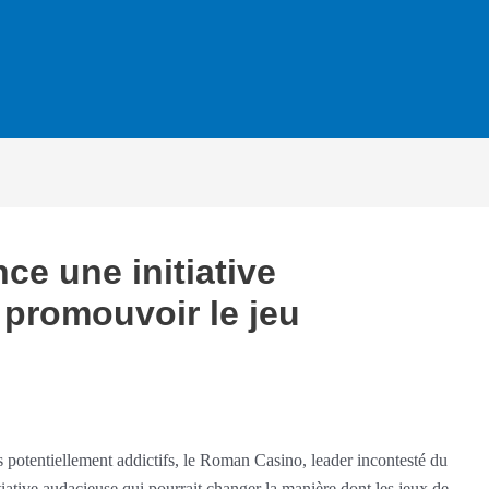
e une initiative
 promouvoir le jeu
s potentiellement addictifs, le Roman Casino, leader incontesté du
tiative audacieuse qui pourrait changer la manière dont les jeux de