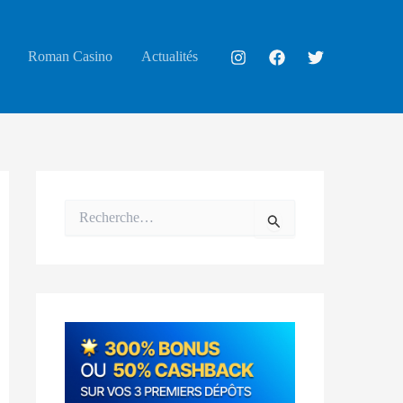
Roman Casino
Actualités
R
e
c
h
e
r
c
h
e
r