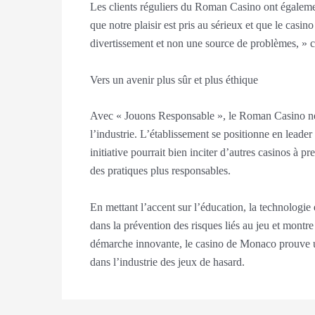
Les clients réguliers du Roman Casino ont également
que notre plaisir est pris au sérieux et que le casi
divertissement et non une source de problèmes, » c
Vers un avenir plus sûr et plus éthique
Avec « Jouons Responsable », le Roman Casino ne 
l’industrie. L’établissement se positionne en lead
initiative pourrait bien inciter d’autres casinos à pr
des pratiques plus responsables.
En mettant l’accent sur l’éducation, la technologie
dans la prévention des risques liés au jeu et montre 
démarche innovante, le casino de Monaco prouve u
dans l’industrie des jeux de hasard.