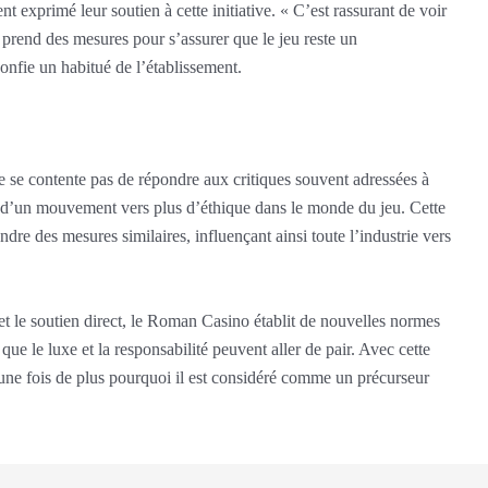
 exprimé leur soutien à cette initiative. « C’est rassurant de voir
no prend des mesures pour s’assurer que le jeu reste un
onfie un habitué de l’établissement.
se contente pas de répondre aux critiques souvent adressées à
er d’un mouvement vers plus d’éthique dans le monde du jeu. Cette
endre des mesures similaires, influençant ainsi toute l’industrie vers
 et le soutien direct, le Roman Casino établit de nouvelles normes
que le luxe et la responsabilité peuvent aller de pair. Avec cette
ne fois de plus pourquoi il est considéré comme un précurseur