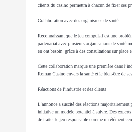
clients du casino permettra à chacun de fixer ses p
Collaboration avec des organismes de santé
Reconnaissant que le jeu compulsif est une probl
partenariat avec plusieurs organisations de santé me
en ont besoin, grâce à des consultations sur place 
Cette collaboration marque une première dans l’in
Roman Casino envers la santé et le bien-être de ses
Réactions de l’industrie et des clients
L’annonce a suscité des réactions majoritairement po
initiative un modèle potentiel à suivre. Des expert
de traiter le jeu responsable comme un élément cen