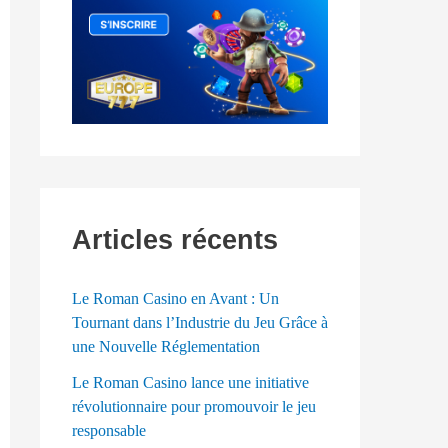
:
Articles récents
Le Roman Casino en Avant : Un
Tournant dans l’Industrie du Jeu Grâce à
une Nouvelle Réglementation
Le Roman Casino lance une initiative
révolutionnaire pour promouvoir le jeu
responsable