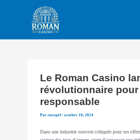
Aller
au
contenu
Le Roman Casino lanc
révolutionnaire pour
responsable
Par
europef
/
octobre 10, 2024
Dans une industrie souvent critiquée pour ses effet
secteur des jeux d’argent, vient d’annoncer une ini