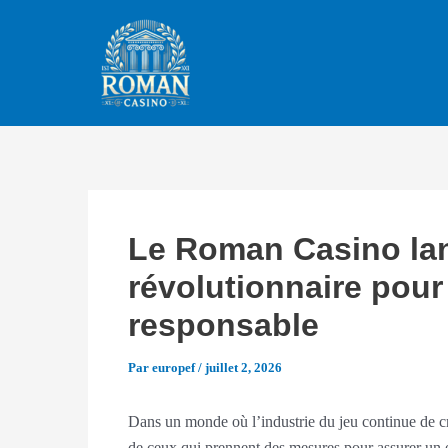
Aller
au
contenu
Le Roman Casino lanc
révolutionnaire pour
responsable
Par
europef
/
juillet 2, 2026
Dans un monde où l’industrie du jeu continue de croî
de ceux qui prennent des mesures pour assurer un