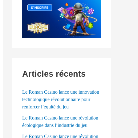
:
Articles récents
Le Roman Casino lance une innovation
technologique révolutionnaire pour
renforcer l’équité du jeu
Le Roman Casino lance une révolution
écologique dans l’industrie du jeu
Le Roman Casino lance une révolution