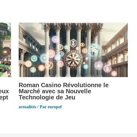
Roman Casino Révolutionne le
eux
Marché avec sa Nouvelle
ept
Technologie de Jeu
actualités
/ Par
europef