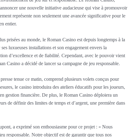
d’annoncer une nouvelle initiative audacieuse qui vise à promouvoir
pement représente non seulement une avancée significative pour le
n entier.
 plus prisées au monde, le Roman Casino est depuis longtemps à la
c ses luxueuses installations et son engagement envers la
tation d’excellence et de fiabilité. Cependant, avec le pouvoir vient
Roman Casino a décidé de lancer sa campagne de jeu responsable.
e presse tenue ce matin, comprend plusieurs volets conçus pour
sures, le casino introduira des ateliers éducatifs pour les joueurs,
 en gestion financière. De plus, le Roman Casino déploiera un
urs de définir des limites de temps et d’argent, une première dans
pont, a exprimé son enthousiasme pour ce projet : « Nous
eu responsable. Notre objectif est de garantir que tous nos