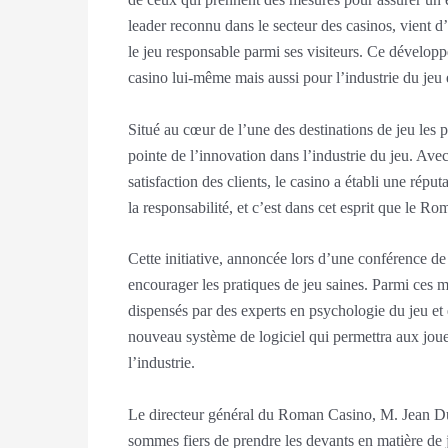
leader reconnu dans le secteur des casinos, vient 
le jeu responsable parmi ses visiteurs. Ce dévelop
casino lui-même mais aussi pour l’industrie du jeu e
Situé au cœur de l’une des destinations de jeu les
pointe de l’innovation dans l’industrie du jeu. Ave
satisfaction des clients, le casino a établi une répu
la responsabilité, et c’est dans cet esprit que le 
Cette initiative, annoncée lors d’une conférence d
encourager les pratiques de jeu saines. Parmi ces me
dispensés par des experts en psychologie du jeu et
nouveau système de logiciel qui permettra aux joue
l’industrie.
Le directeur général du Roman Casino, M. Jean Du
sommes fiers de prendre les devants en matière de j