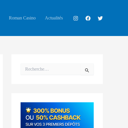
Roman Casino
Actualités
R
e
c
h
e
r
c
h
e
r