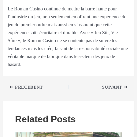
Le Roman Casino continue de mettre la barre haute pour
l’industrie du jeu, non seulement en offrant une expérience de
jeu de premier ordre mais aussi en s’assurant que cette
expérience soit sécuritaire et durable. Avec « Jeu Sûr, Vie
Sûre », le Roman Casino ne se contente pas de suivre les
tendances mais les crée, faisant de la responsabilité sociale une
véritable marque de fabrique dans le secteur des jeux de
hasard.
PRÉCÉDENT
SUIVANT
Related Posts