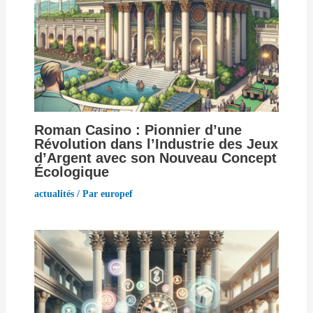
Roman Casino : Pionnier d’une
Révolution dans l’Industrie des Jeux
d’Argent avec son Nouveau Concept
Écologique
actualités
/ Par
europef