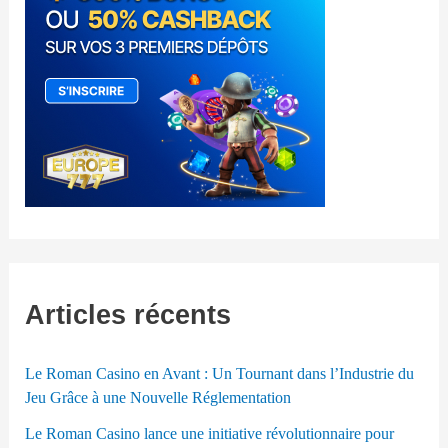
r
:
Articles récents
Le Roman Casino en Avant : Un Tournant dans l’Industrie du
Jeu Grâce à une Nouvelle Réglementation
Le Roman Casino lance une initiative révolutionnaire pour