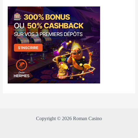
Copyright © 2026 Roman Casino