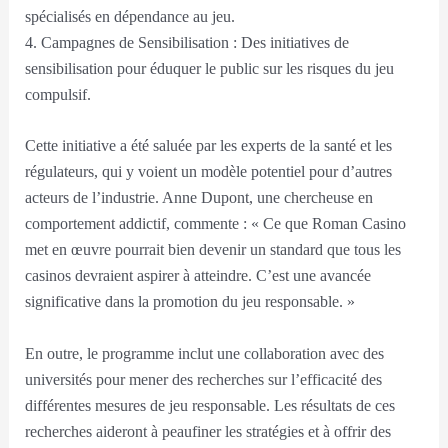
spécialisés en dépendance au jeu.
4. Campagnes de Sensibilisation : Des initiatives de
sensibilisation pour éduquer le public sur les risques du jeu
compulsif.
Cette initiative a été saluée par les experts de la santé et les
régulateurs, qui y voient un modèle potentiel pour d’autres
acteurs de l’industrie. Anne Dupont, une chercheuse en
comportement addictif, commente : « Ce que Roman Casino
met en œuvre pourrait bien devenir un standard que tous les
casinos devraient aspirer à atteindre. C’est une avancée
significative dans la promotion du jeu responsable. »
En outre, le programme inclut une collaboration avec des
universités pour mener des recherches sur l’efficacité des
différentes mesures de jeu responsable. Les résultats de ces
recherches aideront à peaufiner les stratégies et à offrir des