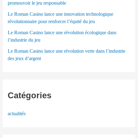
promouvoir le jeu responsable
Le Roman Casino lance une innovation technologique
révolutionnaire pour renforcer l’équité du jeu
Le Roman Casino lance une révolution écologique dans
l’industrie du jeu
Le Roman Casino lance une révolution verte dans l’industrie
des jeux d’argent
Catégories
actualités