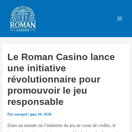
Aller
au
contenu
MAI
MEN
Le Roman Casino lance
une initiative
révolutionnaire pour
promouvoir le jeu
responsable
Par
europef
/
juin 30, 2026
Dans un monde où l’industrie du jeu ne cesse de croître, le