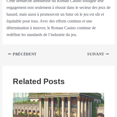
Cette démarche ambitieuse du Roman Casino souligne leur
engagement non seulement à réussir dans le secteur des jeux de
hasard, mais aussi à promouvoir un futur où le jeu est sûr et
équitable pour tous. Avec des efforts continus et une
détermination à innover, le Roman Casino continue de
redéfinir les standards de l’industrie du jeu.
PRÉCÉDENT
SUIVANT
Related Posts