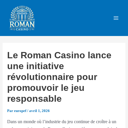
Aller
au
contenu
MAI
MEN
Le Roman Casino lance
une initiative
révolutionnaire pour
promouvoir le jeu
responsable
Par
europef
/
avril 1, 2026
Dans un monde où l’industrie du jeu continue de croître à un