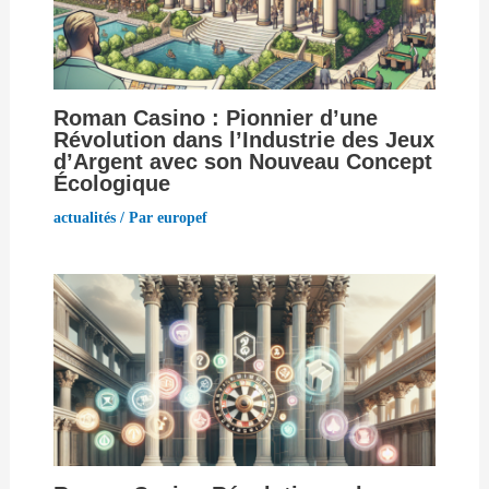
Roman Casino : Pionnier d’une
Révolution dans l’Industrie des Jeux
d’Argent avec son Nouveau Concept
Écologique
actualités
/ Par
europef