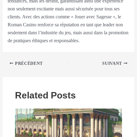
tendances, mais les définit, garantissant ainsi une expérience
non seulement excitante mais aussi sécurisée pour tous ses
clients. Avec des actions comme « Jouer avec Sagesse », le
Roman Casino renforce sa réputation en tant que leader non
seulement dans l’industrie du jeu, mais aussi dans la promotion
de pratiques éthiques et responsables.
PRÉCÉDENT
SUIVANT
Related Posts