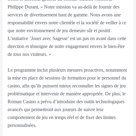
Philippe Durant, « Notre mission va au-delà de fournir des
services de divertissement haut de gamme. Nous avons une
responsabilité envers notre clientèle et la société de veiller à ce
que notre environnement de jeu demeure sûr et positif.
L’initiative ‘Jouer avec Sagesse’ est un pas en avant dans cette
direction et témoigne de notre engagement envers le bien-être
de tous nos visiteurs. »
Le programme inclut plusieurs mesures proactives, notamment
la mise en place de sessions de formation pour le personnel du
casino, afin qu’ils puissent mieux reconnaître les signes de jeu
problématique et intervenir de manière appropriée. De plus, le
Roman Casino a prévu d’introduire des outils technologiques
avancés qui permettront aux joueurs de suivre leur
comportement de jeu en temps réel et de fixer des limites
personnalisées.