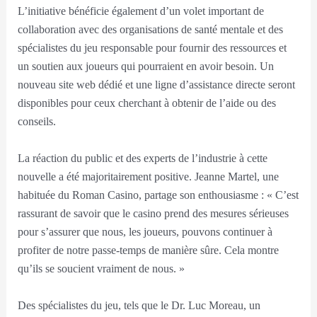
L’initiative bénéficie également d’un volet important de
collaboration avec des organisations de santé mentale et des
spécialistes du jeu responsable pour fournir des ressources et
un soutien aux joueurs qui pourraient en avoir besoin. Un
nouveau site web dédié et une ligne d’assistance directe seront
disponibles pour ceux cherchant à obtenir de l’aide ou des
conseils.
La réaction du public et des experts de l’industrie à cette
nouvelle a été majoritairement positive. Jeanne Martel, une
habituée du Roman Casino, partage son enthousiasme : « C’est
rassurant de savoir que le casino prend des mesures sérieuses
pour s’assurer que nous, les joueurs, pouvons continuer à
profiter de notre passe-temps de manière sûre. Cela montre
qu’ils se soucient vraiment de nous. »
Des spécialistes du jeu, tels que le Dr. Luc Moreau, un