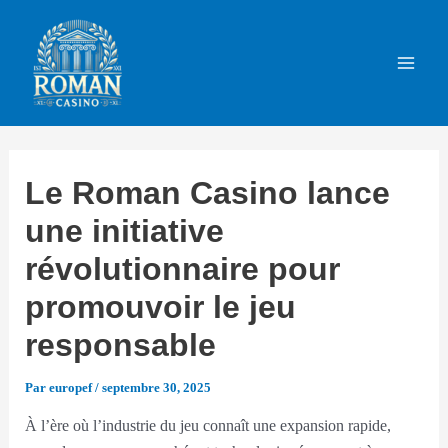
Aller
au
contenu
MAI
MEN
Le Roman Casino lance
une initiative
révolutionnaire pour
promouvoir le jeu
responsable
Par
europef
/
septembre 30, 2025
À l’ère où l’industrie du jeu connaît une expansion rapide,