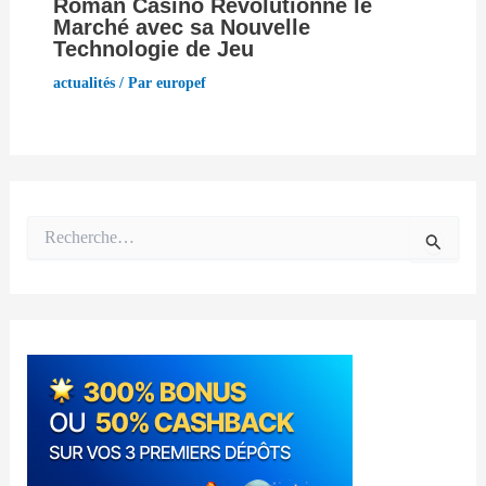
Roman Casino Révolutionne le
Marché avec sa Nouvelle
Technologie de Jeu
actualités
/ Par
europef
R
e
c
h
e
r
c
h
e
r
: