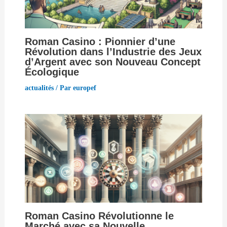
Roman Casino : Pionnier d’une
Révolution dans l’Industrie des Jeux
d’Argent avec son Nouveau Concept
Écologique
actualités
/ Par
europef
Roman Casino Révolutionne le
Marché avec sa Nouvelle