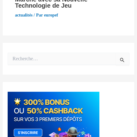
Technologie de Jeu
actualités
/ Par
europef
R
e
c
h
e
r
c
h
e
r
: