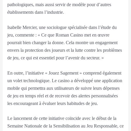
pathologiques, mais aussi servir de modèle pour d’autres
établissements dans l’industrie.
Isabelle Mercier, une sociologue spécialisée dans l’étude du
jeu, commente : « Ce que Roman Casino met en œuvre
pourrait bien changer la donne. Cela montre un engagement
envers la protection des joueurs et la lutte contre les problèmes
de jeu, ce qui est essentiel pour l’avenir du secteur. »
En outre, l’initiative « Jouez Sagement » comprend également
un volet technologique. Le casino a développé une application
mobile qui permettra aux utilisateurs de suivre leurs dépenses
de jeu en temps réel et de recevoir des alertes personnalisées
les encourageant à évaluer leurs habitudes de jeu.
Le lancement de cette initiative coïncide avec le début de la
Semaine Nationale de la Sensibilisation au Jeu Responsable, ce