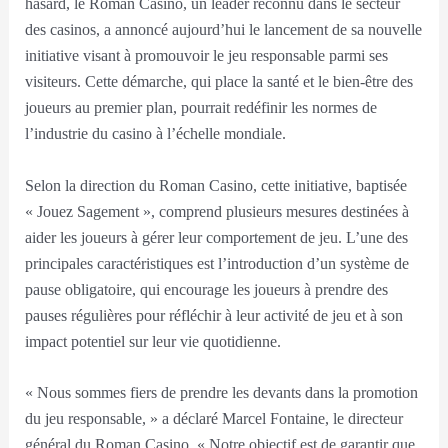
hasard, le Roman Casino, un leader reconnu dans le secteur
des casinos, a annoncé aujourd’hui le lancement de sa nouvelle
initiative visant à promouvoir le jeu responsable parmi ses
visiteurs. Cette démarche, qui place la santé et le bien-être des
joueurs au premier plan, pourrait redéfinir les normes de
l’industrie du casino à l’échelle mondiale.
Selon la direction du Roman Casino, cette initiative, baptisée
« Jouez Sagement », comprend plusieurs mesures destinées à
aider les joueurs à gérer leur comportement de jeu. L’une des
principales caractéristiques est l’introduction d’un système de
pause obligatoire, qui encourage les joueurs à prendre des
pauses régulières pour réfléchir à leur activité de jeu et à son
impact potentiel sur leur vie quotidienne.
« Nous sommes fiers de prendre les devants dans la promotion
du jeu responsable, » a déclaré Marcel Fontaine, le directeur
général du Roman Casino. « Notre objectif est de garantir que