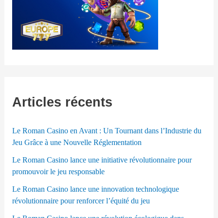
Articles récents
Le Roman Casino en Avant : Un Tournant dans l’Industrie du
Jeu Grâce à une Nouvelle Réglementation
Le Roman Casino lance une initiative révolutionnaire pour
promouvoir le jeu responsable
Le Roman Casino lance une innovation technologique
révolutionnaire pour renforcer l’équité du jeu