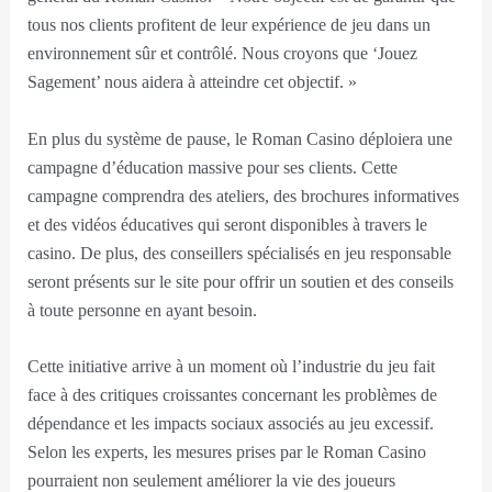
tous nos clients profitent de leur expérience de jeu dans un
environnement sûr et contrôlé. Nous croyons que ‘Jouez
Sagement’ nous aidera à atteindre cet objectif. »
En plus du système de pause, le Roman Casino déploiera une
campagne d’éducation massive pour ses clients. Cette
campagne comprendra des ateliers, des brochures informatives
et des vidéos éducatives qui seront disponibles à travers le
casino. De plus, des conseillers spécialisés en jeu responsable
seront présents sur le site pour offrir un soutien et des conseils
à toute personne en ayant besoin.
Cette initiative arrive à un moment où l’industrie du jeu fait
face à des critiques croissantes concernant les problèmes de
dépendance et les impacts sociaux associés au jeu excessif.
Selon les experts, les mesures prises par le Roman Casino
pourraient non seulement améliorer la vie des joueurs