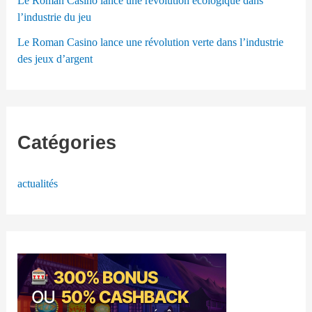
Le Roman Casino lance une révolution écologique dans
l’industrie du jeu
Le Roman Casino lance une révolution verte dans l’industrie
des jeux d’argent
Catégories
actualités