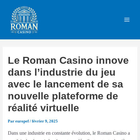
Aller
au
contenu
MAI
MEN
Le Roman Casino innove
dans l’industrie du jeu
avec le lancement de sa
nouvelle plateforme de
réalité virtuelle
Par
europef
/
février 9, 2025
Dans une industrie en constante évolution, le Roman Casino a