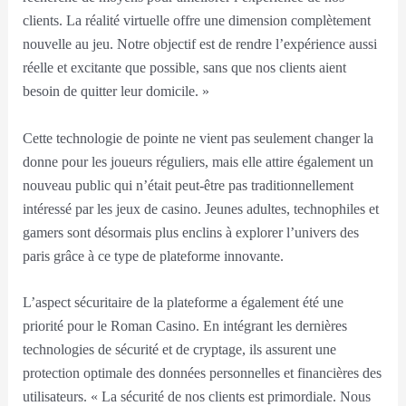
clients. La réalité virtuelle offre une dimension complètement
nouvelle au jeu. Notre objectif est de rendre l’expérience aussi
réelle et excitante que possible, sans que nos clients aient
besoin de quitter leur domicile. »
Cette technologie de pointe ne vient pas seulement changer la
donne pour les joueurs réguliers, mais elle attire également un
nouveau public qui n’était peut-être pas traditionnellement
intéressé par les jeux de casino. Jeunes adultes, technophiles et
gamers sont désormais plus enclins à explorer l’univers des
paris grâce à ce type de plateforme innovante.
L’aspect sécuritaire de la plateforme a également été une
priorité pour le Roman Casino. En intégrant les dernières
technologies de sécurité et de cryptage, ils assurent une
protection optimale des données personnelles et financières des
utilisateurs. « La sécurité de nos clients est primordiale. Nous