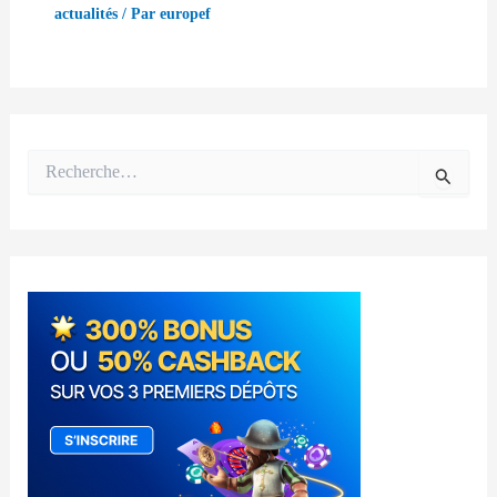
actualités
/ Par
europef
R
e
c
h
e
r
c
h
e
r
: