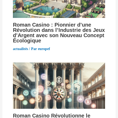
Roman Casino : Pionnier d’une
Révolution dans l’Industrie des Jeux
d’Argent avec son Nouveau Concept
Écologique
actualités
/ Par
europef
Roman Casino Révolutionne le