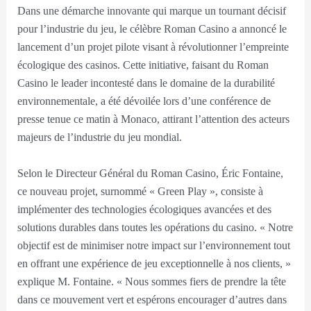
Dans une démarche innovante qui marque un tournant décisif
pour l’industrie du jeu, le célèbre Roman Casino a annoncé le
lancement d’un projet pilote visant à révolutionner l’empreinte
écologique des casinos. Cette initiative, faisant du Roman
Casino le leader incontesté dans le domaine de la durabilité
environnementale, a été dévoilée lors d’une conférence de
presse tenue ce matin à Monaco, attirant l’attention des acteurs
majeurs de l’industrie du jeu mondial.
Selon le Directeur Général du Roman Casino, Éric Fontaine,
ce nouveau projet, surnommé « Green Play », consiste à
implémenter des technologies écologiques avancées et des
solutions durables dans toutes les opérations du casino. « Notre
objectif est de minimiser notre impact sur l’environnement tout
en offrant une expérience de jeu exceptionnelle à nos clients, »
explique M. Fontaine. « Nous sommes fiers de prendre la tête
dans ce mouvement vert et espérons encourager d’autres dans