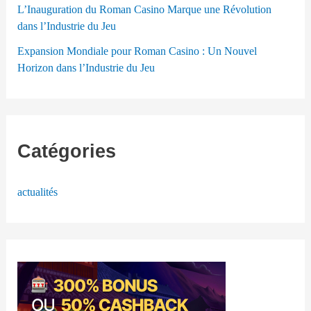
L’Inauguration du Roman Casino Marque une Révolution
dans l’Industrie du Jeu
Expansion Mondiale pour Roman Casino : Un Nouvel
Horizon dans l’Industrie du Jeu
Catégories
actualités