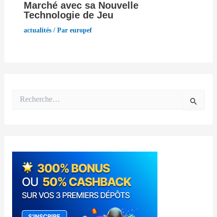
Marché avec sa Nouvelle
Technologie de Jeu
actualités
/ Par
europef
R
e
c
h
e
r
c
h
e
r
: