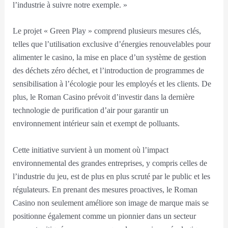
l’industrie à suivre notre exemple. »
Le projet « Green Play » comprend plusieurs mesures clés,
telles que l’utilisation exclusive d’énergies renouvelables pour
alimenter le casino, la mise en place d’un système de gestion
des déchets zéro déchet, et l’introduction de programmes de
sensibilisation à l’écologie pour les employés et les clients. De
plus, le Roman Casino prévoit d’investir dans la dernière
technologie de purification d’air pour garantir un
environnement intérieur sain et exempt de polluants.
Cette initiative survient à un moment où l’impact
environnemental des grandes entreprises, y compris celles de
l’industrie du jeu, est de plus en plus scruté par le public et les
régulateurs. En prenant des mesures proactives, le Roman
Casino non seulement améliore son image de marque mais se
positionne également comme un pionnier dans un secteur