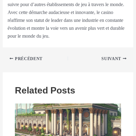
suivre pour d’autres établissements de jeu à travers le monde.
Avec cette démarche audacieuse et innovante, le casino
réaffirme son statut de leader dans une industrie en constante
évolution et montre la voie vers un avenir plus vert et durable
pour le monde du jeu.
PRÉCÉDENT
SUIVANT
Related Posts