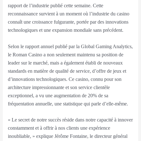
rapport de l’industrie publié cette semaine. Cette
reconnaissance survient à un moment où l’industrie du casino
connaît une croissance fulgurante, portée par des innovations
technologiques et une expansion mondiale sans précédent.
Selon le rapport annuel publié par la Global Gaming Analytics,
le Roman Casino a non seulement maintenu sa position de
leader sur le marché, mais a également établi de nouveaux
standards en matière de qualité de service, d’offre de jeux et
d’innovations technologiques. Ce casino, connu pour son
architecture impressionnante et son service clientèle
exceptionnel, a vu une augmentation de 20% de sa
fréquentation annuelle, une statistique qui parle d’elle-même.
« Le secret de notre succès réside dans notre capacité à innover
constamment et à offrir à nos clients une expérience
inoubliable, » explique Jérôme Fontaine, le directeur général