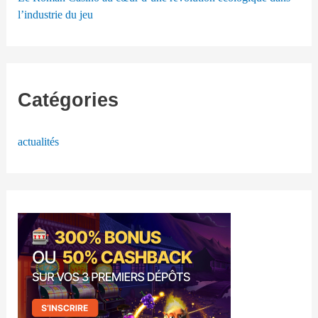
l’industrie du jeu
Catégories
actualités