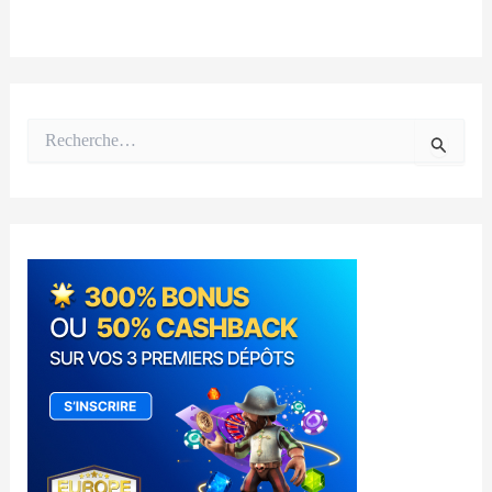
R
e
c
h
e
r
c
h
e
r
: