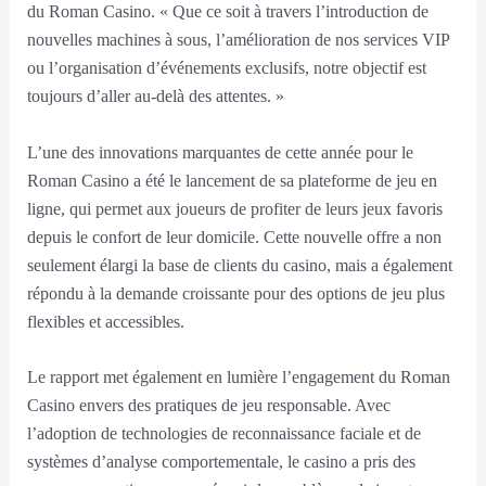
du Roman Casino. « Que ce soit à travers l’introduction de
nouvelles machines à sous, l’amélioration de nos services VIP
ou l’organisation d’événements exclusifs, notre objectif est
toujours d’aller au-delà des attentes. »
L’une des innovations marquantes de cette année pour le
Roman Casino a été le lancement de sa plateforme de jeu en
ligne, qui permet aux joueurs de profiter de leurs jeux favoris
depuis le confort de leur domicile. Cette nouvelle offre a non
seulement élargi la base de clients du casino, mais a également
répondu à la demande croissante pour des options de jeu plus
flexibles et accessibles.
Le rapport met également en lumière l’engagement du Roman
Casino envers des pratiques de jeu responsable. Avec
l’adoption de technologies de reconnaissance faciale et de
systèmes d’analyse comportementale, le casino a pris des