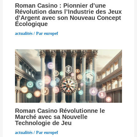
Roman Casino : Pionnier d’une
Révolution dans l’Industrie des Jeux
d’Argent avec son Nouveau Concept
Écologique
actualités
/ Par
europef
Roman Casino Révolutionne le
Marché avec sa Nouvelle
Technologie de Jeu
actualités
/ Par
europef