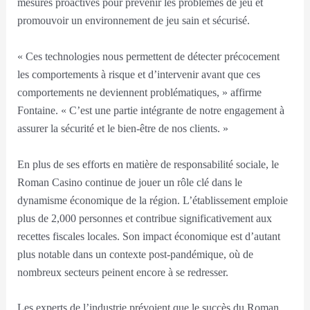
mesures proactives pour prévenir les problèmes de jeu et
promouvoir un environnement de jeu sain et sécurisé.
« Ces technologies nous permettent de détecter précocement
les comportements à risque et d’intervenir avant que ces
comportements ne deviennent problématiques, » affirme
Fontaine. « C’est une partie intégrante de notre engagement à
assurer la sécurité et le bien-être de nos clients. »
En plus de ses efforts en matière de responsabilité sociale, le
Roman Casino continue de jouer un rôle clé dans le
dynamisme économique de la région. L’établissement emploie
plus de 2,000 personnes et contribue significativement aux
recettes fiscales locales. Son impact économique est d’autant
plus notable dans un contexte post-pandémique, où de
nombreux secteurs peinent encore à se redresser.
Les experts de l’industrie prévoient que le succès du Roman