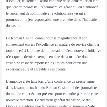
d’évoluer, le Roman Casino continue de se démarquer en tant
que leader incontesté. Récemment, ce géant du jeu a annoncé
le lancement de son initiative révolutionnaire visant à
promouvoir le jeu responsable, une première dans l’industrie
du casino.
Le Roman Casino, connu pour sa magnificence et son
engagement envers l’excellence en matière de service client, a
toujours été à la pointe de l’innovation. Cette nouvelle initiative
n’est que le dernier exemple en date de la manière dont le
casino ne cesse de repousser les limites pour offrir une
expérience sûre et agréable à ses clients.
L’annonce a été faite lors d’une conférence de presse tenue
dans le somptueux hall du Roman Casino, où des journalistes
du monde entier étaient présents pour entendre parler de cette
nouvelle direction. Le directeur général du casino, Marc
Dubois, a expliqué que le nouveau système, nommé « Safe