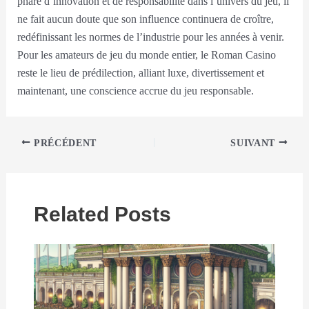
phare d’innovation et de responsabilité dans l’univers du jeu, il
ne fait aucun doute que son influence continuera de croître,
redéfinissant les normes de l’industrie pour les années à venir.
Pour les amateurs de jeu du monde entier, le Roman Casino
reste le lieu de prédilection, alliant luxe, divertissement et
maintenant, une conscience accrue du jeu responsable.
PRÉCÉDENT
SUIVANT
Related Posts