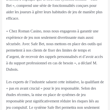
Bet », comprend une série de fonctionnalités conçues pour
aider les joueurs à gérer leurs habitudes de jeu de manière plus
efficace.
« Chez Roman Casino, nous nous engageons à garantir une
expérience de jeu non seulement divertissante mais aussi
sécurisée. Avec Safe Bet, nous mettons en place des outils qui
permettent à nos clients de fixer des limites de temps et
d’argent, de recevoir des rappels personnalisés et d’avoir accès
à du support professionnel en cas de besoin », a déclaré M.
Dubois.
Les experts de l’industrie saluent cette initiative, la qualifiant de
« pas en avant crucial » pour le jeu responsable. Selon des
études récentes, la mise en place de systèmes de jeu
responsable peut significativement réduire les risques liés au
jeu compulsif. Le système Safe Bet permettra non seulement