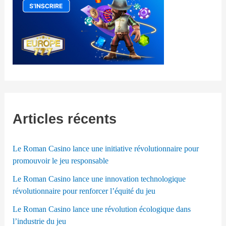
Articles récents
Le Roman Casino lance une initiative révolutionnaire pour
promouvoir le jeu responsable
Le Roman Casino lance une innovation technologique
révolutionnaire pour renforcer l’équité du jeu
Le Roman Casino lance une révolution écologique dans
l’industrie du jeu