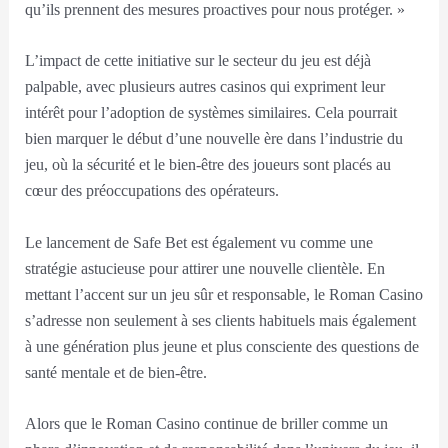
qu’ils prennent des mesures proactives pour nous protéger. »
L’impact de cette initiative sur le secteur du jeu est déjà
palpable, avec plusieurs autres casinos qui expriment leur
intérêt pour l’adoption de systèmes similaires. Cela pourrait
bien marquer le début d’une nouvelle ère dans l’industrie du
jeu, où la sécurité et le bien-être des joueurs sont placés au
cœur des préoccupations des opérateurs.
Le lancement de Safe Bet est également vu comme une
stratégie astucieuse pour attirer une nouvelle clientèle. En
mettant l’accent sur un jeu sûr et responsable, le Roman Casino
s’adresse non seulement à ses clients habituels mais également
à une génération plus jeune et plus consciente des questions de
santé mentale et de bien-être.
Alors que le Roman Casino continue de briller comme un