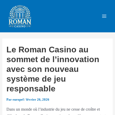
Aller
au
contenu
MAI
MEN
Le Roman Casino au
sommet de l’innovation
avec son nouveau
système de jeu
responsable
Par
europef
/
février 26, 2026
Dans un monde où l’industrie du jeu ne cesse de croître et