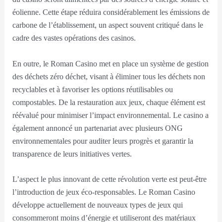
éolienne. Cette étape réduira considérablement les émissions de
carbone de l’établissement, un aspect souvent critiqué dans le
cadre des vastes opérations des casinos.
En outre, le Roman Casino met en place un système de gestion
des déchets zéro déchet, visant à éliminer tous les déchets non
recyclables et à favoriser les options réutilisables ou
compostables. De la restauration aux jeux, chaque élément est
réévalué pour minimiser l’impact environnemental. Le casino a
également annoncé un partenariat avec plusieurs ONG
environnementales pour auditer leurs progrès et garantir la
transparence de leurs initiatives vertes.
L’aspect le plus innovant de cette révolution verte est peut-être
l’introduction de jeux éco-responsables. Le Roman Casino
développe actuellement de nouveaux types de jeux qui
consommeront moins d’énergie et utiliseront des matériaux