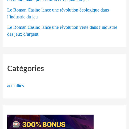
Le Roman Casino lance une révolution écologique dans
l’industrie du jeu
Le Roman Casino lance une révolution verte dans l’industrie
des jeux d’argent
Catégories
actualités