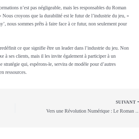
sformations n’est pas négligeable, mais les responsables du Roman
Nous croyons que la durabilité est le futur de l’industrie du jeu, »
’, nous sommes prêts à faire face à ce futur, non seulement pour
edéfinit ce que signifie être un leader dans l’industrie du jeu. Non
e à ses clients, mais il les invite également à participer à un
 stratégie qui, espérons-le, servira de modèle pour d’autres
en ressources.
SUIVANT
Vers une Révolution Numérique : Le Roman Casino à la Pointe de l’Innovation dans l’In