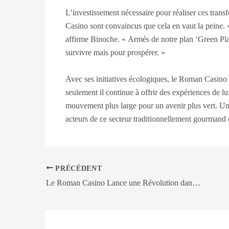
L’investissement nécessaire pour réaliser ces tran
Casino sont convaincus que cela en vaut la peine. « 
affirme Binoche. « Armés de notre plan ‘Green Play
survivre mais pour prospérer. »
Avec ses initiatives écologiques, le Roman Casino r
seulement il continue à offrir des expériences de lux
mouvement plus large pour un avenir plus vert. Une
acteurs de ce secteur traditionnellement gourmand 
PRÉCÉDENT
Le Roman Casino Lance une Révolution dans les Jeux de Réalité Augmentée