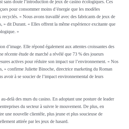
st sans doute l’introduction de jeux de casino écologiques. Ces
conçues pour consommer moins d’énergie que les modèles
ux recyclés. « Nous avons travaillé avec des fabricants de jeux de
, » dit Durant. « Elles offrent la même expérience excitante que
ologique. »
ion d’image. Elle répond également aux attentes croissantes des
ne récente étude de marché a révélé que 73 % des joueurs
esures actives pour réduire son impact sur l’environnement. « Nos
ons, » confirme Juliette Binoche, directrice marketing du Roman
ans avoir à se soucier de l’impact environnemental de leurs
es au-delà des murs du casino. En adoptant une posture de leader
 entreprises du secteur à suivre le mouvement. De plus, en
tire une nouvelle clientèle, plus jeune et plus soucieuse de
ellement attirée par les jeux de hasard.