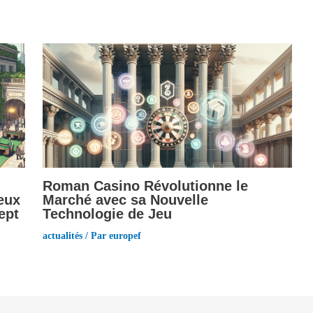
Roman Casino Révolutionne le
eux
Marché avec sa Nouvelle
ept
Technologie de Jeu
actualités
/ Par
europef