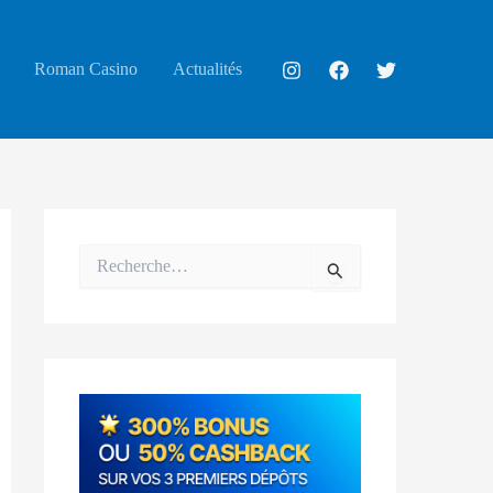
Roman Casino
Actualités
R
e
c
h
e
r
c
h
e
r