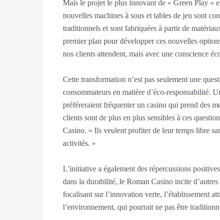
Mais le projet le plus innovant de « Green Play » e
nouvelles machines à sous et tables de jeu sont 
traditionnels et sont fabriquées à partir de matéria
premier plan pour développer ces nouvelles options
nos clients attendent, mais avec une conscience éc
Cette transformation n’est pas seulement une quest
consommateurs en matière d’éco-responsabilité. U
préféreraient fréquenter un casino qui prend des m
clients sont de plus en plus sensibles à ces questi
Casino. « Ils veulent profiter de leur temps libre s
activités. »
L’initiative a également des répercussions positiv
dans la durabilité, le Roman Casino incite d’autres
focalisant sur l’innovation verte, l’établissement at
l’environnement, qui pourrait ne pas être traditionn