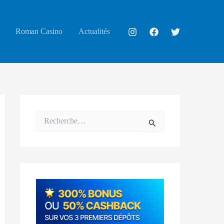
Roman Casino
Actualités
R
e
c
h
e
r
c
h
e
r