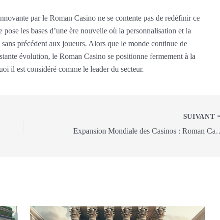
 innovante par le Roman Casino ne se contente pas de redéfinir ce
le pose les bases d’une ère nouvelle où la personnalisation et la
e sans précédent aux joueurs. Alors que le monde continue de
nstante évolution, le Roman Casino se positionne fermement à la
oi il est considéré comme le leader du secteur.
SUIVANT
Expansion Mondiale des Casinos : Roman Casino à