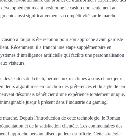
 Ce développement récent positionne le casino non seulement au
mente aussi significativement sa compétitivité sur le marché
 Casino a toujours été reconnu pour son approche avant-gardiste
lient. Récemment, il a franchi une étape supplémentaire en
tèmes d’intelligence artificielle qui facilite une personnalisation
aux visiteurs.
c des leaders de la tech, permet aux machines à sous et aux jeux
leurs algorithmes en fonction des préférences et du style de jeu
s peuvent désormais bénéficier d’une expérience totalement unique,
t inimaginable jusqu’à présent dans l’industrie du gaming.
r le marché. Depuis l’introduction de cette technologie, le Roman
équentation et de la satisfaction clientèle. Les commentaires des
nt l’approche personnalisée qui leur est offerte. Cette stratégie