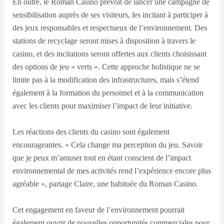
En outre, le Roman Casino prévoit de lancer une campagne de
sensibilisation auprès de ses visiteurs, les incitant à participer à
des jeux responsables et respectueux de l’environnement. Des
stations de recyclage seront mises à disposition à travers le
casino, et des incitations seront offertes aux clients choisissant
des options de jeu « verts ». Cette approche holistique ne se
limite pas à la modification des infrastructures, mais s’étend
également à la formation du personnel et à la communication
avec les clients pour maximiser l’impact de leur initiative.
Les réactions des clients du casino sont également
encourageantes. « Cela change ma perception du jeu. Savoir
que je peux m’amuser tout en étant conscient de l’impact
environnemental de mes activités rend l’expérience encore plus
agréable », partage Claire, une habituée du Roman Casino.
Cet engagement en faveur de l’environnement pourrait
également ouvrir de nouvelles opportunités commerciales pour