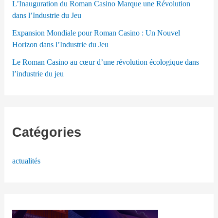
L’Inauguration du Roman Casino Marque une Révolution
dans l’Industrie du Jeu
Expansion Mondiale pour Roman Casino : Un Nouvel
Horizon dans l’Industrie du Jeu
Le Roman Casino au cœur d’une révolution écologique dans
l’industrie du jeu
Catégories
actualités