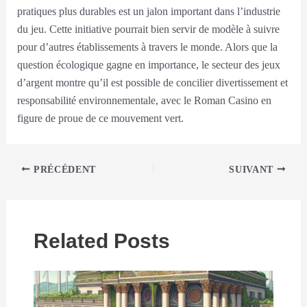
pratiques plus durables est un jalon important dans l’industrie
du jeu. Cette initiative pourrait bien servir de modèle à suivre
pour d’autres établissements à travers le monde. Alors que la
question écologique gagne en importance, le secteur des jeux
d’argent montre qu’il est possible de concilier divertissement et
responsabilité environnementale, avec le Roman Casino en
figure de proue de ce mouvement vert.
PRÉCÉDENT
SUIVANT
Related Posts