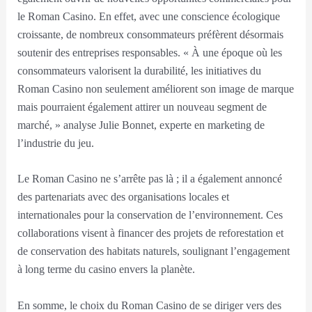
le Roman Casino. En effet, avec une conscience écologique
croissante, de nombreux consommateurs préfèrent désormais
soutenir des entreprises responsables. « À une époque où les
consommateurs valorisent la durabilité, les initiatives du
Roman Casino non seulement améliorent son image de marque
mais pourraient également attirer un nouveau segment de
marché, » analyse Julie Bonnet, experte en marketing de
l’industrie du jeu.
Le Roman Casino ne s’arrête pas là ; il a également annoncé
des partenariats avec des organisations locales et
internationales pour la conservation de l’environnement. Ces
collaborations visent à financer des projets de reforestation et
de conservation des habitats naturels, soulignant l’engagement
à long terme du casino envers la planète.
En somme, le choix du Roman Casino de se diriger vers des