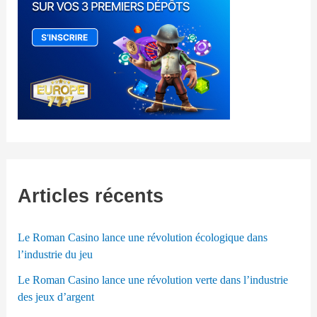
:
Articles récents
Le Roman Casino lance une révolution écologique dans
l’industrie du jeu
Le Roman Casino lance une révolution verte dans l’industrie
des jeux d’argent