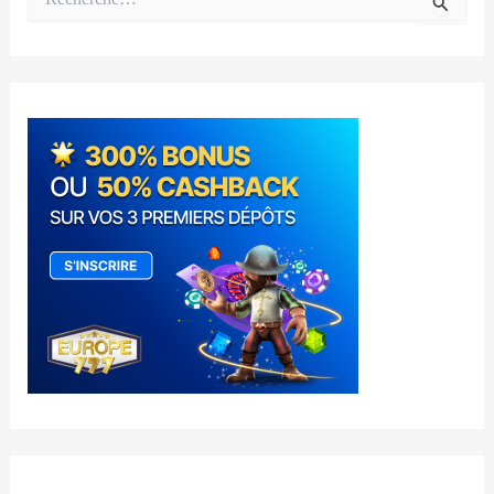
e
c
h
e
r
c
h
e
r
: