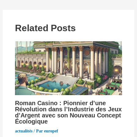
Related Posts
Roman Casino : Pionnier d’une
Révolution dans l’Industrie des Jeux
d’Argent avec son Nouveau Concept
Écologique
actualités
/ Par
europef