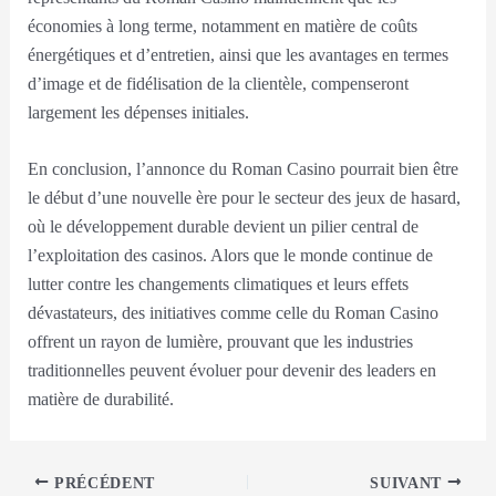
économies à long terme, notamment en matière de coûts
énergétiques et d’entretien, ainsi que les avantages en termes
d’image et de fidélisation de la clientèle, compenseront
largement les dépenses initiales.
En conclusion, l’annonce du Roman Casino pourrait bien être
le début d’une nouvelle ère pour le secteur des jeux de hasard,
où le développement durable devient un pilier central de
l’exploitation des casinos. Alors que le monde continue de
lutter contre les changements climatiques et leurs effets
dévastateurs, des initiatives comme celle du Roman Casino
offrent un rayon de lumière, prouvant que les industries
traditionnelles peuvent évoluer pour devenir des leaders en
matière de durabilité.
PRÉCÉDENT
SUIVANT