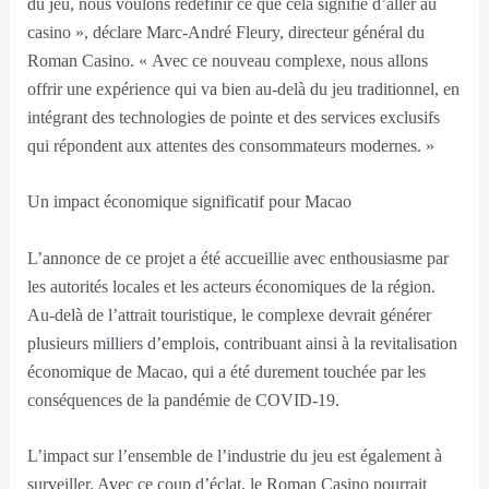
du jeu, nous voulons redéfinir ce que cela signifie d’aller au
casino », déclare Marc-André Fleury, directeur général du
Roman Casino. « Avec ce nouveau complexe, nous allons
offrir une expérience qui va bien au-delà du jeu traditionnel, en
intégrant des technologies de pointe et des services exclusifs
qui répondent aux attentes des consommateurs modernes. »
Un impact économique significatif pour Macao
L’annonce de ce projet a été accueillie avec enthousiasme par
les autorités locales et les acteurs économiques de la région.
Au-delà de l’attrait touristique, le complexe devrait générer
plusieurs milliers d’emplois, contribuant ainsi à la revitalisation
économique de Macao, qui a été durement touchée par les
conséquences de la pandémie de COVID-19.
L’impact sur l’ensemble de l’industrie du jeu est également à
surveiller. Avec ce coup d’éclat, le Roman Casino pourrait