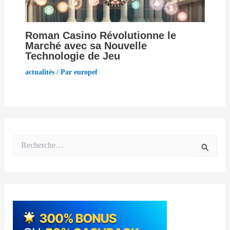
Roman Casino Révolutionne le
Marché avec sa Nouvelle
Technologie de Jeu
actualités
/ Par
europef
R
e
c
h
e
r
c
h
e