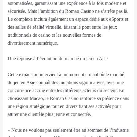
automatisées, garantissant une expérience à la fois moderne et
sécurisée. Mais l’ambition du Roman Casino ne s’arrête pas là.
Le complexe inclura également un espace dédié aux eSports et
des salles de réalité virtuelle, faisant le pont entre les jeux
traditionnels de casino et les nouvelles formes de
divertissement numérique.
Une réponse à l’évolution du marché du jeu en Asie
Cette expansion intervient à un moment crucial où le marché
du jeu en Asie connaît des mutations significatives, avec une
concurrence accrue entre les différents acteurs du secteur. En
choisissant Macao, le Roman Casino renforce sa présence dans
une région stratégique tout en diversifiant ses activités pour
attirer une clientèle plus jeune et connectée.
« Nous ne voulons pas seulement être au sommet de l’industrie