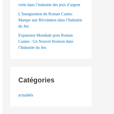
verte dans l’industrie des jeux d’argent
L’Inauguration du Roman Casino
Marque une Révolution dans l’Industrie
du Jeu
Expansion Mondiale pour Roman
Casino : Un Nouvel Horizon dans
l’Industrie du Jeu
Catégories
actualités