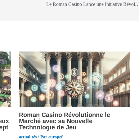
Le Roman Casino Lance une Initiative Révolutionnaire pour Responsabilis
Roman Casino Révolutionne le
eux
Marché avec sa Nouvelle
ept
Technologie de Jeu
actualités
/ Par
europef