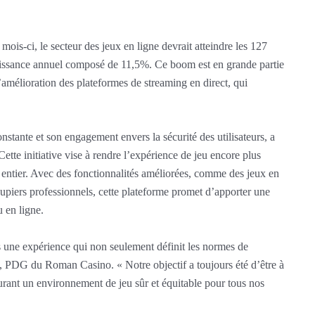
 mois-ci, le secteur des jeux en ligne devrait atteindre les 127
croissance annuel composé de 11,5%. Ce boom est en grande partie
l’amélioration des plateformes de streaming en direct, qui
tante et son engagement envers la sécurité des utilisateurs, a
tte initiative vise à rendre l’expérience de jeu encore plus
 entier. Avec des fonctionnalités améliorées, comme des jeux en
roupiers professionnels, cette plateforme promet d’apporter une
 en ligne.
s une expérience qui non seulement définit les normes de
l, PDG du Roman Casino. « Notre objectif a toujours été d’être à
urant un environnement de jeu sûr et équitable pour tous nos