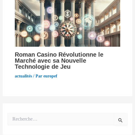
Roman Casino Révolutionne le
Marché avec sa Nouvelle
Technologie de Jeu
actualités
/ Par
europef
R
e
c
h