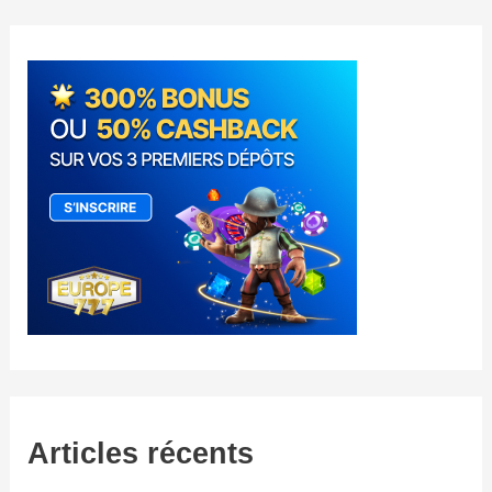
e
r
c
h
e
r
:
Articles récents