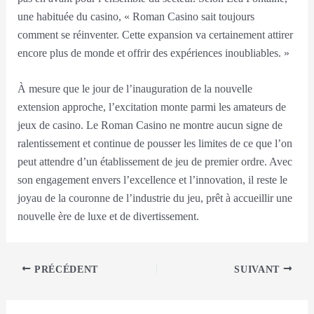
une habituée du casino, « Roman Casino sait toujours
comment se réinventer. Cette expansion va certainement attirer
encore plus de monde et offrir des expériences inoubliables. »
À mesure que le jour de l’inauguration de la nouvelle
extension approche, l’excitation monte parmi les amateurs de
jeux de casino. Le Roman Casino ne montre aucun signe de
ralentissement et continue de pousser les limites de ce que l’on
peut attendre d’un établissement de jeu de premier ordre. Avec
son engagement envers l’excellence et l’innovation, il reste le
joyau de la couronne de l’industrie du jeu, prêt à accueillir une
nouvelle ère de luxe et de divertissement.
PRÉCÉDENT
SUIVANT