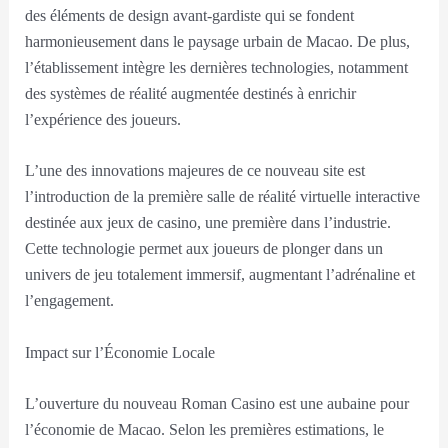
des éléments de design avant-gardiste qui se fondent
harmonieusement dans le paysage urbain de Macao. De plus,
l’établissement intègre les dernières technologies, notamment
des systèmes de réalité augmentée destinés à enrichir
l’expérience des joueurs.
L’une des innovations majeures de ce nouveau site est
l’introduction de la première salle de réalité virtuelle interactive
destinée aux jeux de casino, une première dans l’industrie.
Cette technologie permet aux joueurs de plonger dans un
univers de jeu totalement immersif, augmentant l’adrénaline et
l’engagement.
Impact sur l’Économie Locale
L’ouverture du nouveau Roman Casino est une aubaine pour
l’économie de Macao. Selon les premières estimations, le