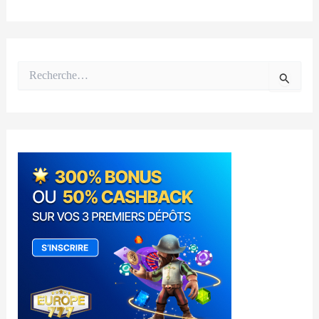
R
e
c
h
e
r
c
h
e
r
: