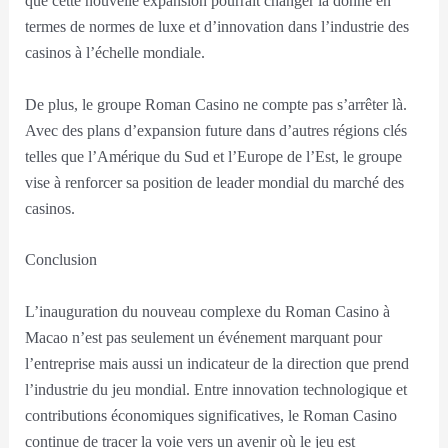
que cette nouvelle expansion pourrait changer la donne en
termes de normes de luxe et d’innovation dans l’industrie des
casinos à l’échelle mondiale.
De plus, le groupe Roman Casino ne compte pas s’arrêter là.
Avec des plans d’expansion future dans d’autres régions clés
telles que l’Amérique du Sud et l’Europe de l’Est, le groupe
vise à renforcer sa position de leader mondial du marché des
casinos.
Conclusion
L’inauguration du nouveau complexe du Roman Casino à
Macao n’est pas seulement un événement marquant pour
l’entreprise mais aussi un indicateur de la direction que prend
l’industrie du jeu mondial. Entre innovation technologique et
contributions économiques significatives, le Roman Casino
continue de tracer la voie vers un avenir où le jeu est