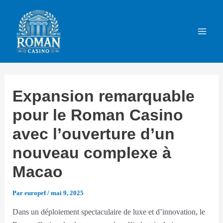
Aller
au
contenu
MAI
MEN
Expansion remarquable
pour le Roman Casino
avec l’ouverture d’un
nouveau complexe à
Macao
Par
europef
/
mai 9, 2025
Dans un déploiement spectaculaire de luxe et d’innovation, le