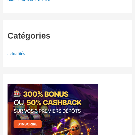
Catégories
actualités