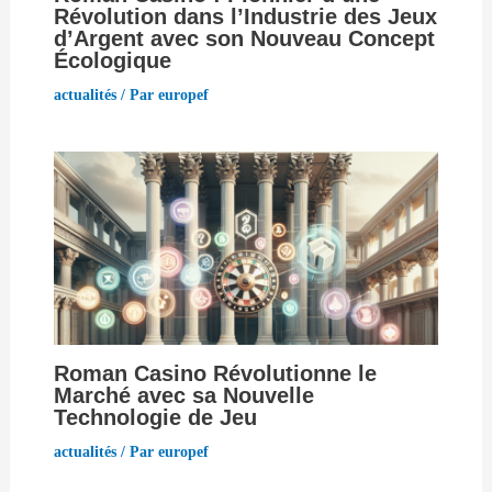
Révolution dans l’Industrie des Jeux
d’Argent avec son Nouveau Concept
Écologique
actualités
/ Par
europef
Roman Casino Révolutionne le
Marché avec sa Nouvelle
Technologie de Jeu
actualités
/ Par
europef