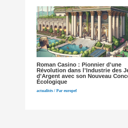
Roman Casino : Pionnier d’une
Révolution dans l’Industrie des J
d’Argent avec son Nouveau Conc
Écologique
actualités
/ Par
europef