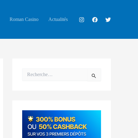
Roman Casino
Actualités
R
e
c
h
e
r
c
h
e
r