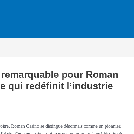
 remarquable pour Roman
 qui redéfinit l’industrie
croître, Roman Casino se distingue désormais comme un pionnier,
 l’Asie. Cette extension, qui marque un tournant dans l’histoire du