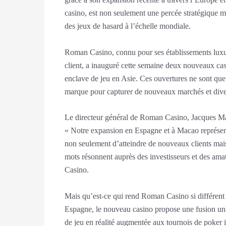
casino, est non seulement une percée stratégique ma
des jeux de hasard à l’échelle mondiale.
Roman Casino, connu pour ses établissements luxu
client, a inauguré cette semaine deux nouveaux cas
enclave de jeu en Asie. Ces ouvertures ne sont que
marque pour capturer de nouveaux marchés et divers
Le directeur général de Roman Casino, Jacques Mar
« Notre expansion en Espagne et à Macao représent
non seulement d’atteindre de nouveaux clients mais
mots résonnent auprès des investisseurs et des am
Casino.
Mais qu’est-ce qui rend Roman Casino si différent e
Espagne, le nouveau casino propose une fusion uniq
de jeu en réalité augmentée aux tournois de poker int