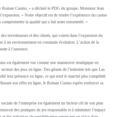
le Roman Casino, » a déclaré le PDG du groupe, Monsieur Jean
l’expansion. « Notre objectif est de rendre l’expérience du casino
s compromettre la qualité qui a fait notre renommée. »
 des investisseurs et des clients, qui voient dans l’expansion du
r à un environnement en constante évolution. L’action de la
suite à l’annonce.
asino est également vue comme une manœuvre stratégique en
secteur des jeux en ligne. Des géants de l’industrie tels que Las
ié leur présence en ligne, ce qui rend le marché plus compétitif
éliorant son offre en ligne, le Roman Casino espère renforcer sa
é sociale de l’entreprise est également un facteur clé de son plan
uvoir des pratiques de jeu responsable et à minimiser l’impact
et des initiatives de sensibilisation seront mis en place dans