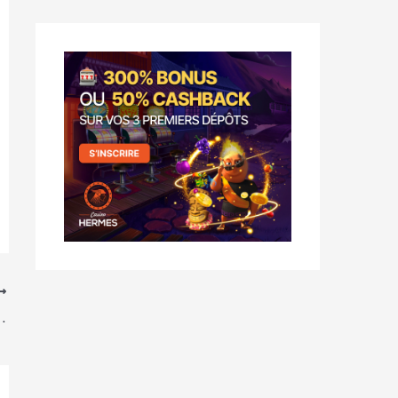
u cœur des innovations du secteur