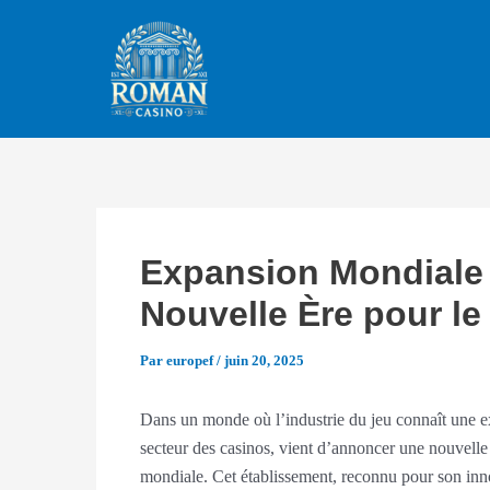
Aller
au
contenu
Expansion Mondiale
Nouvelle Ère pour le
Par
europef
/
juin 20, 2025
Dans un monde où l’industrie du jeu connaît une e
secteur des casinos, vient d’annoncer une nouvelle i
mondiale. Cet établissement, reconnu pour son inn