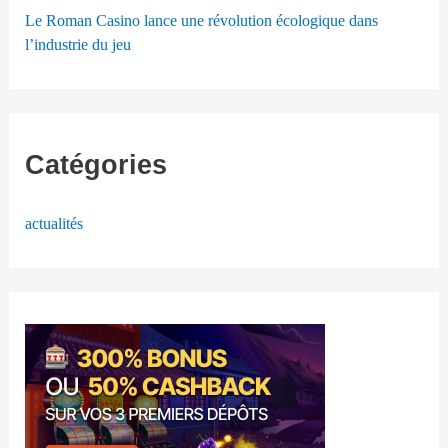
Le Roman Casino lance une révolution écologique dans
l’industrie du jeu
Catégories
actualités