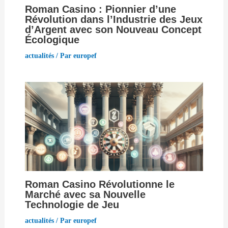
Roman Casino : Pionnier d’une
Révolution dans l’Industrie des Jeux
d’Argent avec son Nouveau Concept
Écologique
actualités
/ Par
europef
Roman Casino Révolutionne le
Marché avec sa Nouvelle
Technologie de Jeu
actualités
/ Par
europef