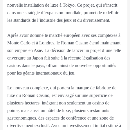
nouvelle installation de luxe à Tokyo. Ce projet, qui s’inscrit
dans une stratégie d’expansion mondiale, promet de redéfinir
les standards de l’industrie des jeux et du divertissement.
Après avoir dominé le marché européen avec ses complexes à
Monte Carlo et à Londres, le Roman Casino étend maintenant
son empire en Asie. La décision de lancer un projet d’une telle
envergure au Japon fait suite à la récente légalisation des
casinos dans le pays, offrant ainsi de nouvelles opportunités
pour les géants internationaux du jeu.
Le nouveau complexe, qui portera la marque de fabrique de
luxe du Roman Casino, est envisagé sur une superficie de
plusieurs hectares, intégrant non seulement un casino de
pointe, mais aussi un hôtel de luxe, plusieurs restaurants
gastronomiques, des espaces de conférence et une zone de
divertissement exclusif. Avec un investissement initial estimé à