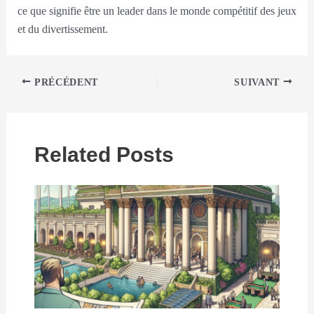
ce que signifie être un leader dans le monde compétitif des jeux
et du divertissement.
PRÉCÉDENT
SUIVANT
Related Posts