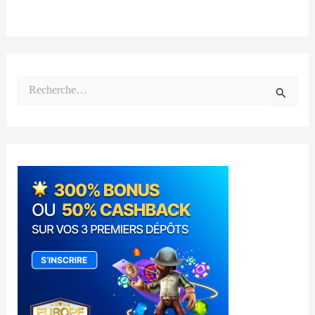
R
e
c
h
e
r
c
h
e
r
: