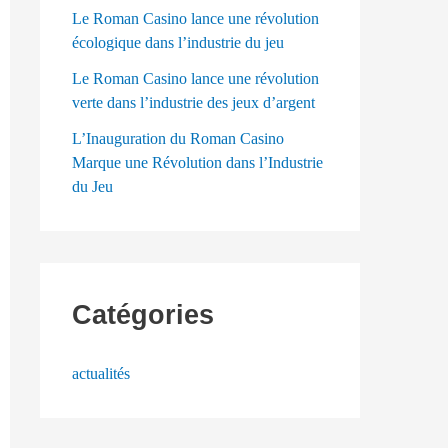
Le Roman Casino lance une révolution
écologique dans l’industrie du jeu
Le Roman Casino lance une révolution
verte dans l’industrie des jeux d’argent
L’Inauguration du Roman Casino
Marque une Révolution dans l’Industrie
du Jeu
Catégories
actualités