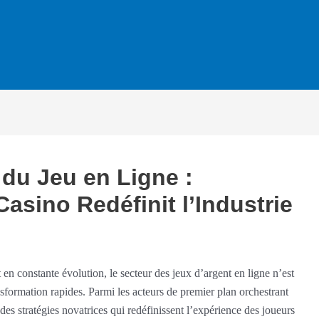
du Jeu en Ligne :
sino Redéfinit l’Industrie
n constante évolution, le secteur des jeux d’argent en ligne n’est
nsformation rapides. Parmi les acteurs de premier plan orchestrant
des stratégies novatrices qui redéfinissent l’expérience des joueurs