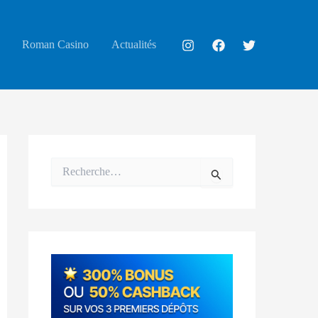
Roman Casino
Actualités
R
e
c
h
e
r
c
h
e
r