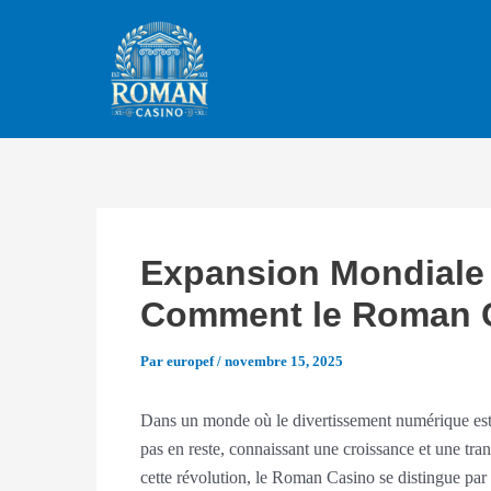
Aller
au
contenu
Expansion Mondiale 
Comment le Roman Ca
Par
europef
/
novembre 15, 2025
Dans un monde où le divertissement numérique est e
pas en reste, connaissant une croissance et une tra
cette révolution, le Roman Casino se distingue par 