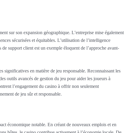
ent sur son expansion géographique. L’entreprise mise également
ences sécurisées et équitables. L’utilisation de l’intelligence
ices de support client est un exemple éloquent de l’approche avant-
s significatives en matière de jeu responsable. Reconnaissant les
 des outils avancés de gestion du jeu pour aider les joueurs à
ontrent l’engagement du casino à offrir non seulement
nnement de jeu sûr et responsable.
ct économique notable. En créant de nouveaux emplois et en
ons hôtes, le casino contribue activement à l’économie locale. De