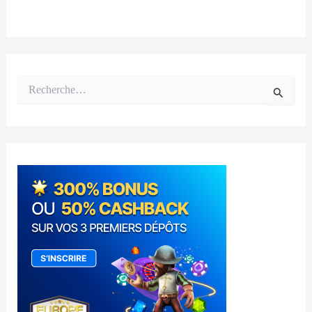
R
e
c
h
e
r
c
h
e
r
: