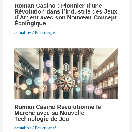
Roman Casino : Pionnier d’une
Révolution dans l’Industrie des Jeux
d’Argent avec son Nouveau Concept
Écologique
actualités
/ Par
europef
Roman Casino Révolutionne le
Marché avec sa Nouvelle
Technologie de Jeu
actualités
/ Par
europef