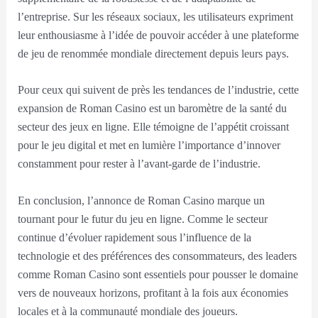
l’entreprise. Sur les réseaux sociaux, les utilisateurs expriment
leur enthousiasme à l’idée de pouvoir accéder à une plateforme
de jeu de renommée mondiale directement depuis leurs pays.
Pour ceux qui suivent de près les tendances de l’industrie, cette
expansion de Roman Casino est un baromètre de la santé du
secteur des jeux en ligne. Elle témoigne de l’appétit croissant
pour le jeu digital et met en lumière l’importance d’innover
constamment pour rester à l’avant-garde de l’industrie.
En conclusion, l’annonce de Roman Casino marque un
tournant pour le futur du jeu en ligne. Comme le secteur
continue d’évoluer rapidement sous l’influence de la
technologie et des préférences des consommateurs, des leaders
comme Roman Casino sont essentiels pour pousser le domaine
vers de nouveaux horizons, profitant à la fois aux économies
locales et à la communauté mondiale des joueurs.