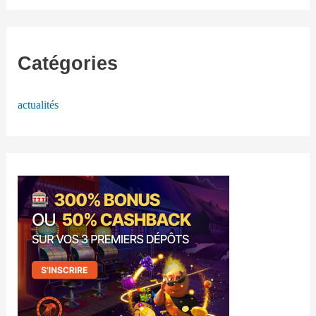
Catégories
actualités