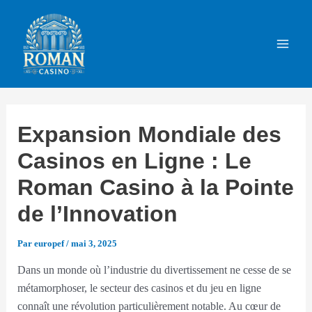
Aller
au
contenu
MAI
MEN
Expansion Mondiale des
Casinos en Ligne : Le
Roman Casino à la Pointe
de l’Innovation
Par
europef
/
mai 3, 2025
Dans un monde où l’industrie du divertissement ne cesse de se
métamorphoser, le secteur des casinos et du jeu en ligne
connaît une révolution particulièrement notable. Au cœur de