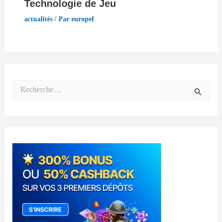
Technologie de Jeu
actualités
/ Par
europef
R
e
c
h
e
r
c
h
e
r
: