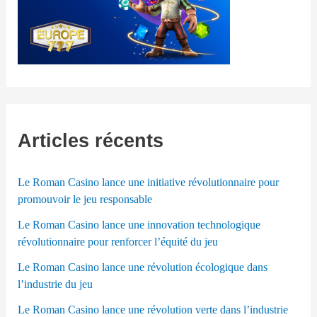
Articles récents
Le Roman Casino lance une initiative révolutionnaire pour
promouvoir le jeu responsable
Le Roman Casino lance une innovation technologique
révolutionnaire pour renforcer l’équité du jeu
Le Roman Casino lance une révolution écologique dans
l’industrie du jeu
Le Roman Casino lance une révolution verte dans l’industrie