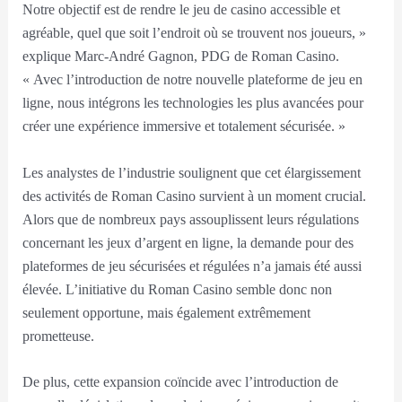
Notre objectif est de rendre le jeu de casino accessible et
agréable, quel que soit l’endroit où se trouvent nos joueurs, »
explique Marc-André Gagnon, PDG de Roman Casino.
« Avec l’introduction de notre nouvelle plateforme de jeu en
ligne, nous intégrons les technologies les plus avancées pour
créer une expérience immersive et totalement sécurisée. »
Les analystes de l’industrie soulignent que cet élargissement
des activités de Roman Casino survient à un moment crucial.
Alors que de nombreux pays assouplissent leurs régulations
concernant les jeux d’argent en ligne, la demande pour des
plateformes de jeu sécurisées et régulées n’a jamais été aussi
élevée. L’initiative du Roman Casino semble donc non
seulement opportune, mais également extrêmement
prometteuse.
De plus, cette expansion coïncide avec l’introduction de