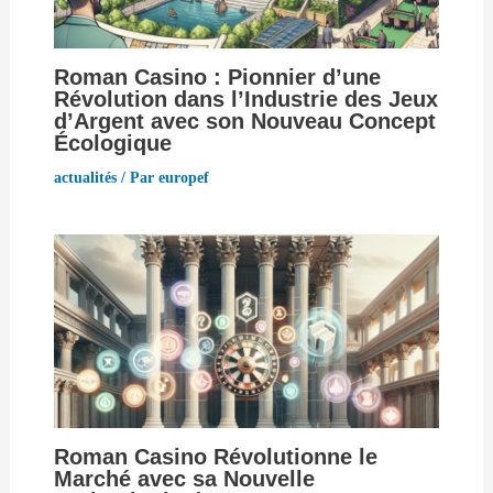
Roman Casino : Pionnier d’une
Révolution dans l’Industrie des Jeux
d’Argent avec son Nouveau Concept
Écologique
actualités
/ Par
europef
Roman Casino Révolutionne le
Marché avec sa Nouvelle