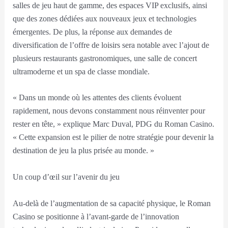
salles de jeu haut de gamme, des espaces VIP exclusifs, ainsi
que des zones dédiées aux nouveaux jeux et technologies
émergentes. De plus, la réponse aux demandes de
diversification de l’offre de loisirs sera notable avec l’ajout de
plusieurs restaurants gastronomiques, une salle de concert
ultramoderne et un spa de classe mondiale.
« Dans un monde où les attentes des clients évoluent
rapidement, nous devons constamment nous réinventer pour
rester en tête, » explique Marc Duval, PDG du Roman Casino.
« Cette expansion est le pilier de notre stratégie pour devenir la
destination de jeu la plus prisée au monde. »
Un coup d’œil sur l’avenir du jeu
Au-delà de l’augmentation de sa capacité physique, le Roman
Casino se positionne à l’avant-garde de l’innovation