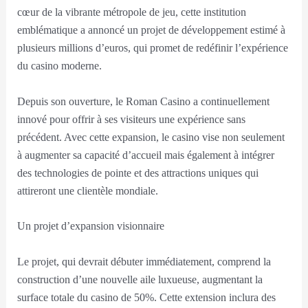
cœur de la vibrante métropole de jeu, cette institution
emblématique a annoncé un projet de développement estimé à
plusieurs millions d’euros, qui promet de redéfinir l’expérience
du casino moderne.
Depuis son ouverture, le Roman Casino a continuellement
innové pour offrir à ses visiteurs une expérience sans
précédent. Avec cette expansion, le casino vise non seulement
à augmenter sa capacité d’accueil mais également à intégrer
des technologies de pointe et des attractions uniques qui
attireront une clientèle mondiale.
Un projet d’expansion visionnaire
Le projet, qui devrait débuter immédiatement, comprend la
construction d’une nouvelle aile luxueuse, augmentant la
surface totale du casino de 50%. Cette extension inclura des