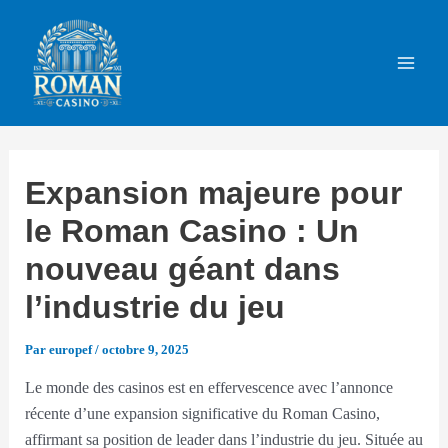
Aller
au
contenu
MAI
MEN
Expansion majeure pour
le Roman Casino : Un
nouveau géant dans
l’industrie du jeu
Par
europef
/
octobre 9, 2025
Le monde des casinos est en effervescence avec l’annonce
récente d’une expansion significative du Roman Casino,
affirmant sa position de leader dans l’industrie du jeu. Située au